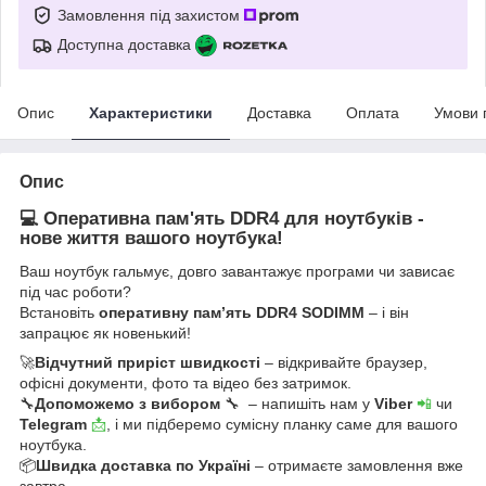
Замовлення під захистом
Доступна доставка
Опис
Характеристики
Доставка
Оплата
Умови 
Опис
💻 Оперативна пам'ять DDR4 для ноутбуків -
нове життя вашого ноутбука!
Ваш ноутбук гальмує, довго завантажує програми чи зависає
під час роботи?
Встановіть
оперативну пам’ять DDR4 SODIMM
– і він
запрацює як новенький!
🚀
Відчутний приріст швидкості
– відкривайте браузер,
офісні документи, фото та відео без затримок.
🔧
Допоможемо з вибором
🔧 – напишіть нам у
Viber
📲
чи
Telegram
📩
, і ми підберемо сумісну планку саме для вашого
ноутбука.
📦
Швидка доставка по Україні
– отримаєте замовлення вже
завтра.