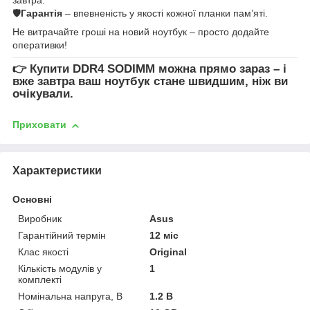
🛡
Гарантія
– впевненість у якості кожної планки пам’яті.
Не витрачайте гроші на новий ноутбук – просто додайте
оперативки!
👉
Купити DDR4 SODIMM
можна прямо зараз – і
вже завтра ваш ноутбук стане швидшим, ніж ви
очікували.
Приховати
Характеристики
Основні
Виробник
Asus
Гарантійний термін
12 міс
Клас якості
Original
Кількість модулів у
1
комплекті
Номінальна напруга, В
1.2 В