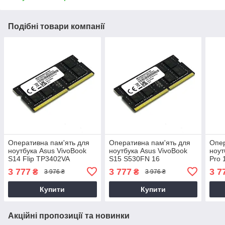
Подібні товари компанії
Оперативна пам'ять для
Оперативна пам'ять для
Опер
ноутбука Asus VivoBook
ноутбука Asus VivoBook
ноут
S14 Flip TP3402VA
S15 S530FN 16
Pro 
3 777
3 777
3 7
₴
₴
3 976 ₴
3 976 ₴
Купити
Купити
Акційні пропозиції та новинки