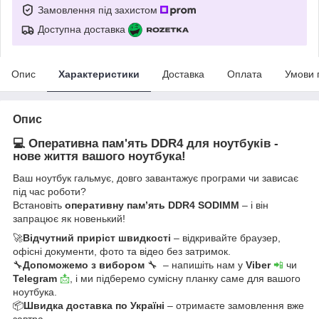
Замовлення під захистом
Доступна доставка
Опис
Характеристики
Доставка
Оплата
Умови 
Опис
💻 Оперативна пам'ять DDR4 для ноутбуків -
нове життя вашого ноутбука!
Ваш ноутбук гальмує, довго завантажує програми чи зависає
під час роботи?
Встановіть
оперативну пам’ять DDR4 SODIMM
– і він
запрацює як новенький!
🚀
Відчутний приріст швидкості
– відкривайте браузер,
офісні документи, фото та відео без затримок.
🔧
Допоможемо з вибором
🔧 – напишіть нам у
Viber
📲
чи
Telegram
📩
, і ми підберемо сумісну планку саме для вашого
ноутбука.
📦
Швидка доставка по Україні
– отримаєте замовлення вже
завтра.