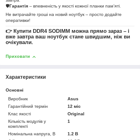
🛡
Гарантія
– впевненість у якості кожної планки пам’яті.
Не витрачайте гроші на новий ноутбук – просто додайте
оперативки!
👉
Купити DDR4 SODIMM
можна прямо зараз – і
вже завтра ваш ноутбук стане швидшим, ніж ви
очікували.
Приховати
Характеристики
Основні
Виробник
Asus
Гарантійний термін
12 міс
Клас якості
Original
Кількість модулів у
1
комплекті
Номінальна напруга, В
1.2 В