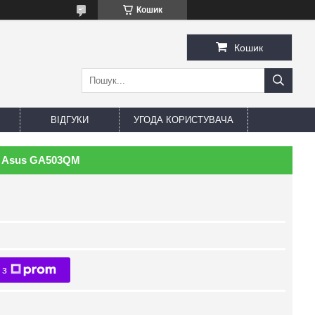
Кошик
Кошик
ВІДГУКИ
УГОДА КОРИСТУВАЧА
а Asus GA503QM
 з