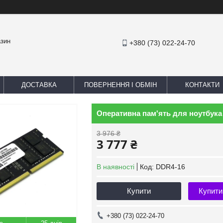
азин
+380 (73) 022-24-70
ДОСТАВКА
ПОВЕРНЕННЯ І ОБМІН
КОНТАКТИ
Оперативна пам'ять для ноутбук
3 976 ₴
3 777 ₴
В наявності
Код:
DDR4-16
Купити
Купити
+380 (73) 022-24-70