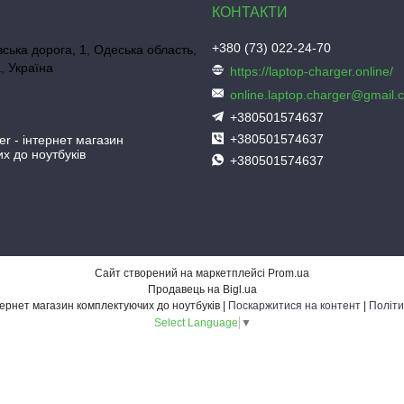
+380 (73) 022-24-70
ська дорога, 1, Одеська область,
, Україна
https://laptop-charger.online/
online.laptop.charger@gmail.
+380501574637
+380501574637
er - інтернет магазин
х до ноутбуків
+380501574637
Сайт створений на маркетплейсі
Prom.ua
Продавець на Bigl.ua
Laptop-Charger - інтернет магазин комплектуючих до ноутбуків |
Поскаржитися на контент
|
Політи
Select Language
▼