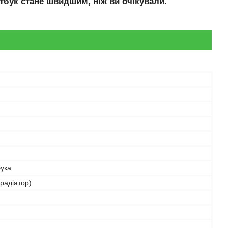
тбук стане швидшим, ніж ви очікували.
бука
радіатор)