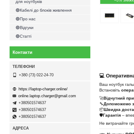
–5%
для ноутбуків
🟢Кабелі до блоків живлення
🟢Про нас
🟢Відгуки
🟢Статті
Контакти
+380 (73) 022-24-70
💻 Оперативна
Ваш ноутбук галь
https://laptop-charger.online/
Встановіть
опера
online.laptop.charger@gmail.com
🚀
Відчутний при
+380501574637
🔧
Допоможемо 
📦
Швидка достав
+380501574637
🛡
Гарантія
– впев
+380501574637
Не витрачайте гр