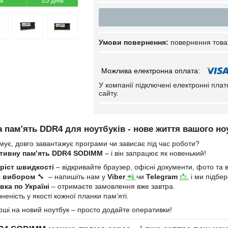
25 днів
повернення това
У компанії підключені електронні пла
сайту.
 пам'ять DDR4 для ноутбуків - нове життя вашого но
мує, довго завантажує програми чи зависає під час роботи?
тивну пам’ять DDR4 SODIMM
– і він запрацює як новенький!
ріст швидкості
– відкривайте браузер, офісні документи, фото та в
з вибором
🔧 – напишіть нам у
Viber
📲
чи
Telegram
📩
, і ми підб
ка по Україні
– отримаєте замовлення вже завтра.
неність у якості кожної планки пам’яті.
оші на новий ноутбук – просто додайте оперативки!