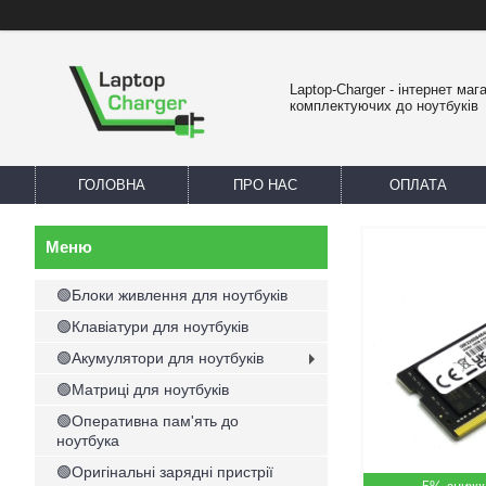
Laptop-Charger - інтернет маг
комплектуючих до ноутбуків
ГОЛОВНА
ПРО НАС
ОПЛАТА
🟢Блоки живлення для ноутбуків
🟢Клавіатури для ноутбуків
🟢Акумулятори для ноутбуків
🟢Матриці для ноутбуків
🟢Оперативна пам'ять до
ноутбука
🟢Оригінальні зарядні пристрії