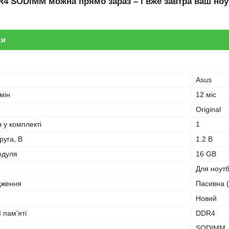
R4 SODIMM
можна прямо зараз – і вже завтра ваш ноу
ки
Asus
мін
12 міс
Original
в у комплекті
1
руга, В
1.2 В
одуля
16 GB
Для ноут
дження
Пасивна (
Новий
 пам'яті
DDR4
SODIMM