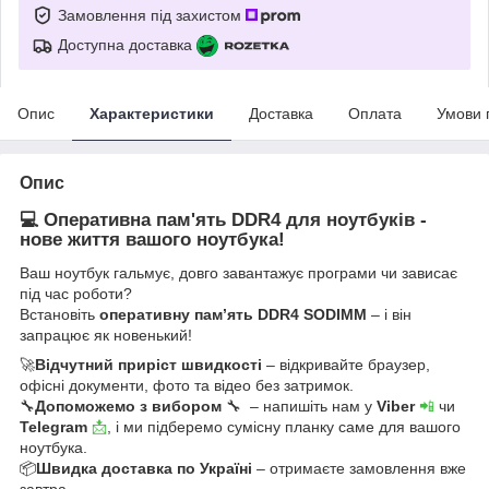
Замовлення під захистом
Доступна доставка
Опис
Характеристики
Доставка
Оплата
Умови 
Опис
💻 Оперативна пам'ять DDR4 для ноутбуків -
нове життя вашого ноутбука!
Ваш ноутбук гальмує, довго завантажує програми чи зависає
під час роботи?
Встановіть
оперативну пам’ять DDR4 SODIMM
– і він
запрацює як новенький!
🚀
Відчутний приріст швидкості
– відкривайте браузер,
офісні документи, фото та відео без затримок.
🔧
Допоможемо з вибором
🔧 – напишіть нам у
Viber
📲
чи
Telegram
📩
, і ми підберемо сумісну планку саме для вашого
ноутбука.
📦
Швидка доставка по Україні
– отримаєте замовлення вже
завтра.