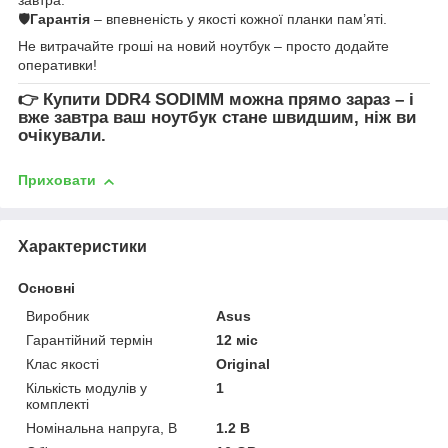
🛡
Гарантія
– впевненість у якості кожної планки пам’яті.
Не витрачайте гроші на новий ноутбук – просто додайте
оперативки!
👉
Купити DDR4 SODIMM
можна прямо зараз – і
вже завтра ваш ноутбук стане швидшим, ніж ви
очікували.
Приховати
Характеристики
Основні
Виробник
Asus
Гарантійний термін
12 міс
Клас якості
Original
Кількість модулів у
1
комплекті
Номінальна напруга, В
1.2 В