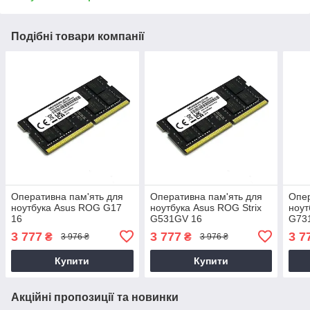
Подібні товари компанії
Оперативна пам'ять для
Оперативна пам'ять для
Опер
ноутбука Asus ROG G17
ноутбука Asus ROG Strix
ноут
16
G531GV 16
G73
3 777
3 777
3 7
₴
₴
3 976 ₴
3 976 ₴
Купити
Купити
Акційні пропозиції та новинки