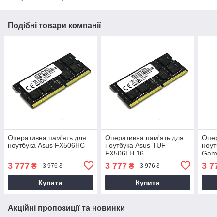
Подібні товари компанії
Оперативна пам'ять для
Оперативна пам'ять для
Опер
ноутбука Asus FX506HC
ноутбука Asus TUF
ноут
FX506LH 16
Gam
3 777
3 777
3 7
₴
₴
3 976 ₴
3 976 ₴
Купити
Купити
Акційні пропозиції та новинки