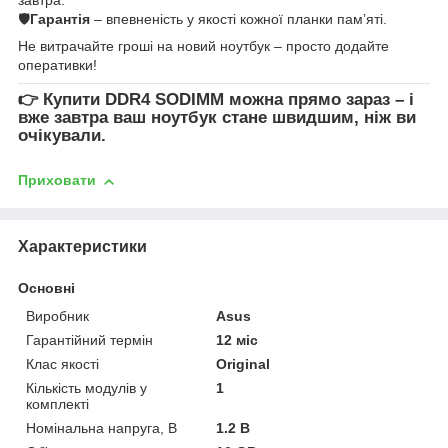
🛡
Гарантія
– впевненість у якості кожної планки пам’яті.
Не витрачайте гроші на новий ноутбук – просто додайте
оперативки!
👉
Купити DDR4 SODIMM
можна прямо зараз – і
вже завтра ваш ноутбук стане швидшим, ніж ви
очікували.
Приховати
Характеристики
Основні
Виробник
Asus
Гарантійний термін
12 міс
Клас якості
Original
Кількість модулів у
1
комплекті
Номінальна напруга, В
1.2 В