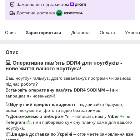
Замовлення під захистом
Доступна доставка
Опис
Характеристики
Доставка
Оплата
Умови 
Опис
💻 Оперативна пам'ять DDR4 для ноутбуків -
нове життя вашого ноутбука!
Ваш ноутбук гальмує, довго завантажує програми чи зависає
під час роботи?
Встановіть
оперативну пам’ять DDR4 SODIMM
– і він
запрацює як новенький!
🚀
Відчутний приріст швидкості
– відкривайте браузер,
офісні документи, фото та відео без затримок.
🔧
Допоможемо з вибором
🔧 – напишіть нам у
Viber
📲
чи
Telegram
📩
, і ми підберемо сумісну планку саме для вашого
ноутбука.
📦
Швидка доставка по Україні
– отримаєте замовлення вже
завтра.