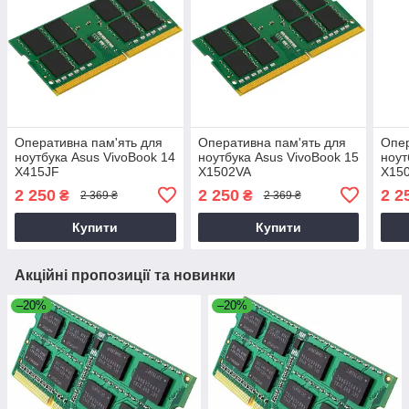
Оперативна пам'ять для
Оперативна пам'ять для
Опер
ноутбука Asus VivoBook 14
ноутбука Asus VivoBook 15
ноут
X415JF
X1502VA
X15
2 250
2 250
2 2
₴
₴
2 369 ₴
2 369 ₴
Купити
Купити
Акційні пропозиції та новинки
–20%
–20%