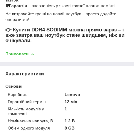
🛡
Гарантія
– впевненість у якості кожної планки пам’яті.
Не витрачайте гроші на новий ноутбук – просто додайте
оперативки!
👉
Купити DDR4 SODIMM
можна прямо зараз – і
вже завтра ваш ноутбук стане швидшим, ніж ви
очікували.
Приховати
Характеристики
Основні
Виробник
Lenovo
Гарантійний термін
12 міс
Кількість модулів у
1
комплекті
Номінальна напруга, В
1.2 В
Об'єм одного модуля
8 GB