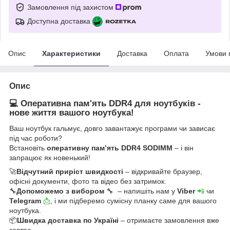
Замовлення під захистом
Доступна доставка
Опис
Характеристики
Доставка
Оплата
Умови 
Опис
💻 Оперативна пам'ять DDR4 для ноутбуків -
нове життя вашого ноутбука!
Ваш ноутбук гальмує, довго завантажує програми чи зависає
під час роботи?
Встановіть
оперативну пам’ять DDR4 SODIMM
– і він
запрацює як новенький!
🚀
Відчутний приріст швидкості
– відкривайте браузер,
офісні документи, фото та відео без затримок.
🔧
Допоможемо з вибором
🔧 – напишіть нам у
Viber
📲
чи
Telegram
📩
, і ми підберемо сумісну планку саме для вашого
ноутбука.
📦
Швидка доставка по Україні
– отримаєте замовлення вже
завтра.