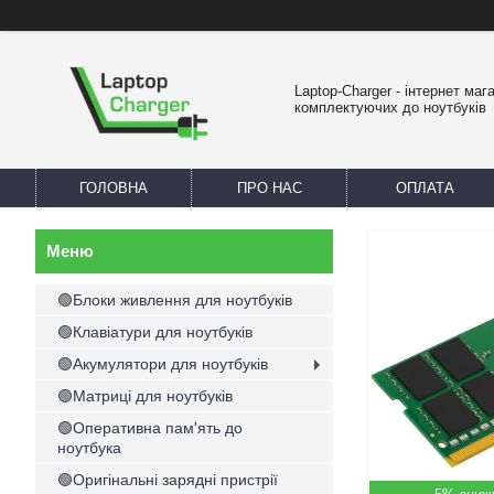
Laptop-Charger - інтернет маг
комплектуючих до ноутбуків
ГОЛОВНА
ПРО НАС
ОПЛАТА
🟢Блоки живлення для ноутбуків
🟢Клавіатури для ноутбуків
🟢Акумулятори для ноутбуків
🟢Матриці для ноутбуків
🟢Оперативна пам'ять до
ноутбука
🟢Оригінальні зарядні пристрії