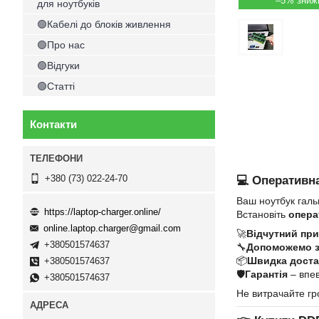
–5%
для ноутбуків
🟢Кабелі до блоків живлення
🟢Про нас
🟢Відгуки
🟢Статті
Контакти
+380 (73) 022-24-70
💻 Оперативна
Ваш ноутбук галь
https://laptop-charger.online/
Встановіть
опера
online.laptop.charger@gmail.com
🚀
Відчутний при
+380501574637
🔧
Допоможемо 
📦
Швидка достав
+380501574637
🛡
Гарантія
– впев
+380501574637
Не витрачайте гр