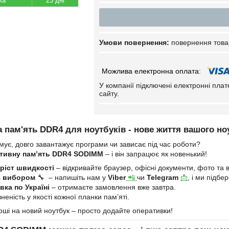
23 дні
повернення това
У компанії підключені електронні пла
сайту.
 пам'ять DDR4 для ноутбуків - нове життя вашого но
мує, довго завантажує програми чи зависає під час роботи?
тивну пам’ять DDR4 SODIMM
– і він запрацює як новенький!
ріст швидкості
– відкривайте браузер, офісні документи, фото та в
з вибором
🔧 – напишіть нам у
Viber
📲
чи
Telegram
📩
, і ми підб
ка по Україні
– отримаєте замовлення вже завтра.
неність у якості кожної планки пам’яті.
оші на новий ноутбук – просто додайте оперативки!