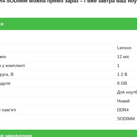
R4 SODIMM
можна прямо зараз – і вже завтра ваш ноу
ки
Lenovo
мін
12 міс
в у комплекті
1
руга, В
1.2 В
одуля
8 GB
Для ноут
Новий
 пам'яті
DDR4
SODIMM
ля замовлення