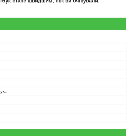
тбук стане швидшим, ніж ви очікували.
бука