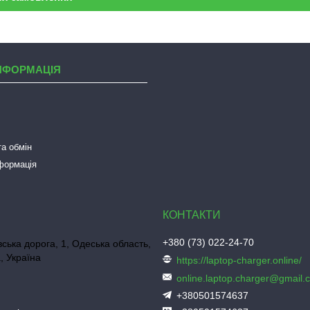
НФОРМАЦІЯ
а обмін
нформація
+380 (73) 022-24-70
ська дорога, 1, Одеська область,
, Україна
https://laptop-charger.online/
online.laptop.charger@gmail.
+380501574637