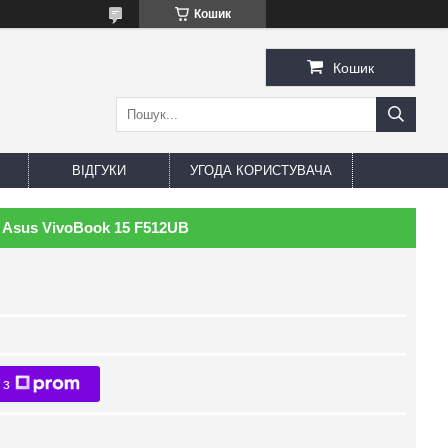
Кошик
Кошик
ВІДГУКИ
УГОДА КОРИСТУВАЧА
 Asus VivoBook 15 F512UB
 з