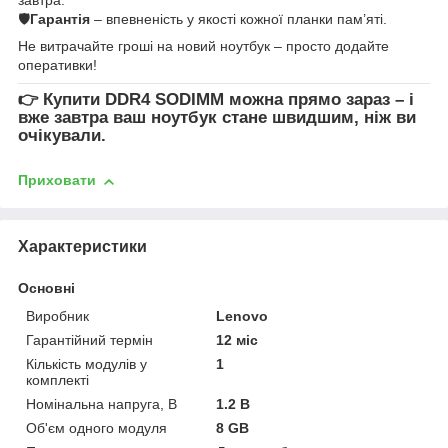
🛡
Гарантія
– впевненість у якості кожної планки пам’яті.
Не витрачайте гроші на новий ноутбук – просто додайте
оперативки!
👉
Купити DDR4 SODIMM
можна прямо зараз – і
вже завтра ваш ноутбук стане швидшим, ніж ви
очікували.
Приховати
Характеристики
Основні
Виробник
Lenovo
Гарантійний термін
12 міс
Кількість модулів у
1
комплекті
Номінальна напруга, В
1.2 В
Об'єм одного модуля
8 GB