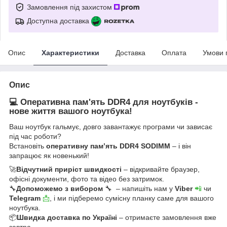
Замовлення під захистом
Доступна доставка
Опис
Характеристики
Доставка
Оплата
Умови 
Опис
💻 Оперативна пам'ять DDR4 для ноутбуків -
нове життя вашого ноутбука!
Ваш ноутбук гальмує, довго завантажує програми чи зависає
під час роботи?
Встановіть
оперативну пам’ять DDR4 SODIMM
– і він
запрацює як новенький!
🚀
Відчутний приріст швидкості
– відкривайте браузер,
офісні документи, фото та відео без затримок.
🔧
Допоможемо з вибором
🔧 – напишіть нам у
Viber
📲
чи
Telegram
📩
, і ми підберемо сумісну планку саме для вашого
ноутбука.
📦
Швидка доставка по Україні
– отримаєте замовлення вже
завтра.