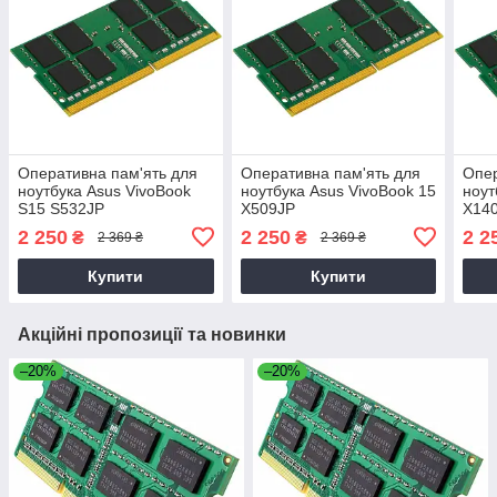
Оперативна пам'ять для
Оперативна пам'ять для
Опер
ноутбука Asus VivoBook
ноутбука Asus VivoBook 15
ноут
S15 S532JP
X509JP
X14
2 250
2 250
2 2
₴
₴
2 369 ₴
2 369 ₴
Купити
Купити
Акційні пропозиції та новинки
–20%
–20%