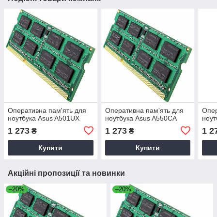
Оперативна пам'ять для
Оперативна пам'ять для
Опер
ноутбука Asus A501UX
ноутбука Asus A550CA
ноут
1 273
1 273
1 2
₴
₴
Купити
Купити
Акційні пропозиції та новинки
–20%
–20%