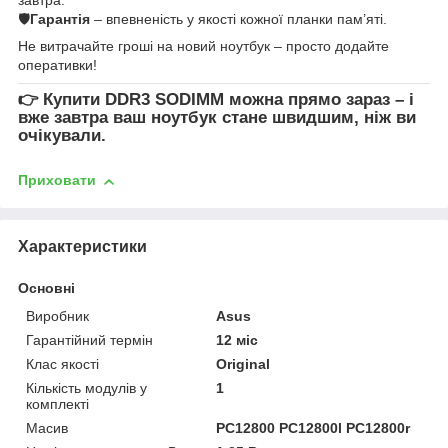
🛡
Гарантія
– впевненість у якості кожної планки пам’яті.
Не витрачайте гроші на новий ноутбук – просто додайте
оперативки!
👉
Купити DDR3 SODIMM
можна прямо зараз – і
вже завтра ваш ноутбук стане швидшим, ніж ви
очікували.
Приховати
Характеристики
Основні
Виробник
Asus
Гарантійний термін
12 міс
Клас якості
Original
Кількість модулів у
1
комплекті
Масив
PC12800 PC12800l PC12800r