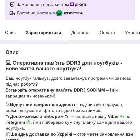
Замовлення під захистом
Доступна доставка
Опис
Характеристики
Доставка
Оплата
Умови 
Опис
💻 Оперативна пам'ять DDR3 для ноутбуків -
нове життя вашого ноутбука!
Ваш ноутбук гальмує, довго завантажує програми чи зависає
під час роботи?
Встановіть
оперативну пам’ять DDR3 SODIMM
– і він
запрацює як новенький!
🚀
Відчутний приріст швидкості
– відкривайте браузер,
офісні документи, фото та відео без затримок.
🔧
Допоможемо з вибором
🔧 – напишіть нам у
Viber
📲
чи
Telegram
📩
, і ми підберемо сумісну планку саме для вашого
ноутбука.
📦
Швидка доставка по Україні
– отримаєте замовлення вже
завтра.