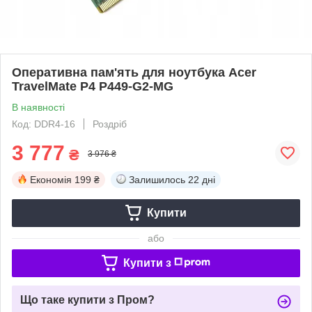
Оперативна пам'ять для ноутбука Acer
TravelMate P4 P449-G2-MG
В наявності
Код: DDR4-16
Роздріб
3 777
₴
3 976 ₴
Економія
199 ₴
Залишилось
22 дні
Купити
або
Купити з
Що таке купити з Пром?