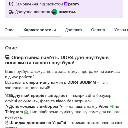
Замовлення під захистом
Доступна доставка
Опис
Характеристики
Доставка
Оплата
Умови 
Опис
💻 Оперативна пам'ять DDR4 для ноутбуків -
нове життя вашого ноутбука!
Ваш ноутбук гальмує, довго завантажує програми чи зависає
під час роботи?
Встановіть
оперативну пам’ять DDR4 SODIMM
– і він
запрацює як новенький!
🚀
Відчутний приріст швидкості
– відкривайте браузер,
офісні документи, фото та відео без затримок.
🔧
Допоможемо з вибором
🔧 – напишіть нам у
Viber
📲
чи
Telegram
📩
, і ми підберемо сумісну планку саме для вашого
ноутбука.
📦
Швидка доставка по Україні
– отримаєте замовлення вже
завтра.