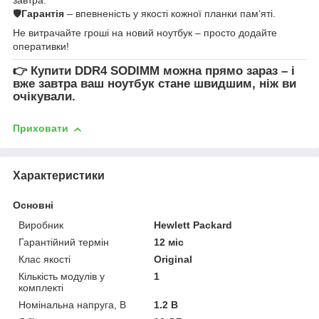
🛡
Гарантія
– впевненість у якості кожної планки пам’яті.
Не витрачайте гроші на новий ноутбук – просто додайте
оперативки!
👉
Купити DDR4 SODIMM
можна прямо зараз – і
вже завтра ваш ноутбук стане швидшим, ніж ви
очікували.
Приховати
Характеристики
Основні
Виробник
Hewlett Packard
Гарантійний термін
12 міс
Клас якості
Original
Кількість модулів у
1
комплекті
Номінальна напруга, В
1.2 В