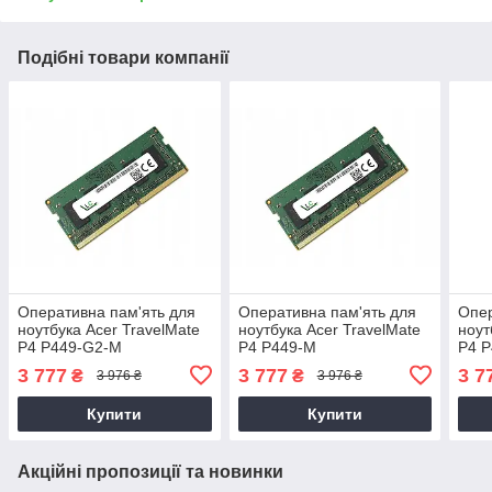
Подібні товари компанії
Оперативна пам'ять для
Оперативна пам'ять для
Опер
ноутбука Acer TravelMate
ноутбука Acer TravelMate
ноут
P4 P449-G2-M
P4 P449-M
P4 
3 777
3 777
3 7
₴
₴
3 976 ₴
3 976 ₴
Купити
Купити
Акційні пропозиції та новинки