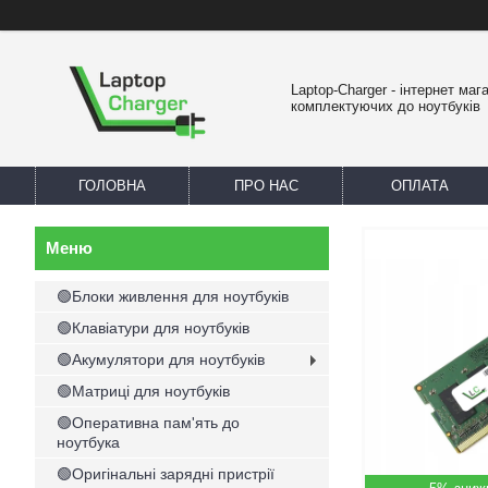
Laptop-Charger - інтернет маг
комплектуючих до ноутбуків
ГОЛОВНА
ПРО НАС
ОПЛАТА
🟢Блоки живлення для ноутбуків
🟢Клавіатури для ноутбуків
🟢Акумулятори для ноутбуків
🟢Матриці для ноутбуків
🟢Оперативна пам'ять до
ноутбука
🟢Оригінальні зарядні пристрії