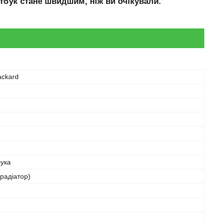
тбук стане швидшим, ніж ви очікували.
ackard
бука
радіатор)