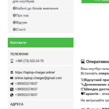
–5%
для ноутбуків
🟢Кабелі до блоків живлення
🟢Про нас
🟢Відгуки
🟢Статті
Контакти
+380 (73) 022-24-70
💻 Оперативна
Ваш ноутбук галь
https://laptop-charger.online/
Встановіть
опера
online.laptop.charger@gmail.com
🚀
Відчутний при
+380501574637
🔧
Допоможемо 
📦
Швидка достав
+380501574637
🛡
Гарантія
– впев
+380501574637
Не витрачайте гр