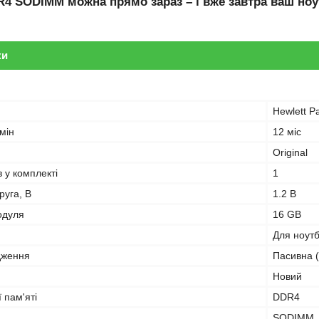
R4 SODIMM
можна прямо зараз – і вже завтра ваш ноу
ки
Hewlett P
мін
12 міс
Original
в у комплекті
1
руга, В
1.2 В
одуля
16 GB
Для ноут
дження
Пасивна (
Новий
 пам'яті
DDR4
SODIMM