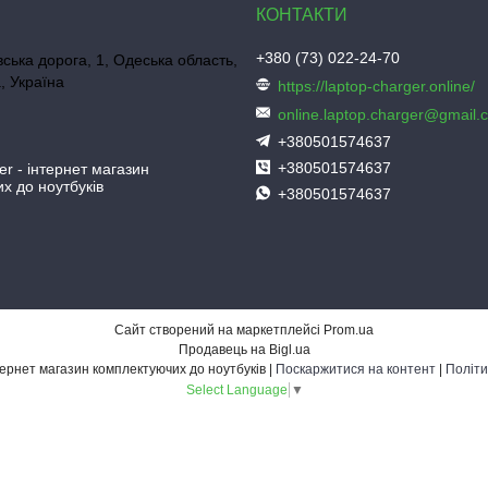
+380 (73) 022-24-70
ська дорога, 1, Одеська область,
, Україна
https://laptop-charger.online/
online.laptop.charger@gmail.
+380501574637
+380501574637
er - інтернет магазин
х до ноутбуків
+380501574637
Сайт створений на маркетплейсі
Prom.ua
Продавець на Bigl.ua
Laptop-Charger - інтернет магазин комплектуючих до ноутбуків |
Поскаржитися на контент
|
Політи
Select Language
▼