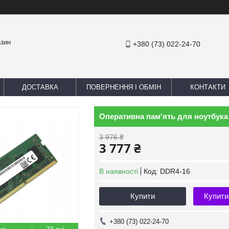
азин
+380 (73) 022-24-70
ДОСТАВКА
ПОВЕРНЕННЯ І ОБМІН
КОНТАКТИ
Оперативна пам'ять для ноутбука
3 976 ₴
3 777 ₴
В наявності
Код:
DDR4-16
Купити
Купити
+380 (73) 022-24-70