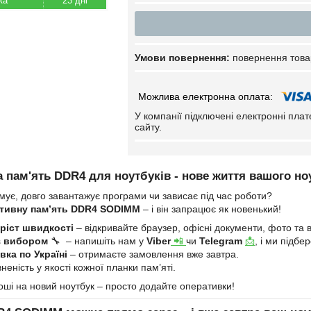
23 дні
повернення това
У компанії підключені електронні пла
сайту.
 пам'ять DDR4 для ноутбуків - нове життя вашого но
мує, довго завантажує програми чи зависає під час роботи?
тивну пам’ять DDR4 SODIMM
– і він запрацює як новенький!
ріст швидкості
– відкривайте браузер, офісні документи, фото та в
з вибором
🔧 – напишіть нам у
Viber
📲
чи
Telegram
📩
, і ми підб
ка по Україні
– отримаєте замовлення вже завтра.
неність у якості кожної планки пам’яті.
оші на новий ноутбук – просто додайте оперативки!