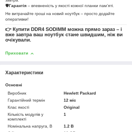
🛡
Гарантія
– впевненість у якості кожної планки пам’яті.
Не витрачайте гроші на новий ноутбук – просто додайте
оперативки!
👉
Купити DDR4 SODIMM
можна прямо зараз – і
вже завтра ваш ноутбук стане швидшим, ніж ви
очікували.
Приховати
Характеристики
Основні
Виробник
Hewlett Packard
Гарантійний термін
12 міс
Клас якості
Original
Кількість модулів у
1
комплекті
Номінальна напруга, В
1.2 В