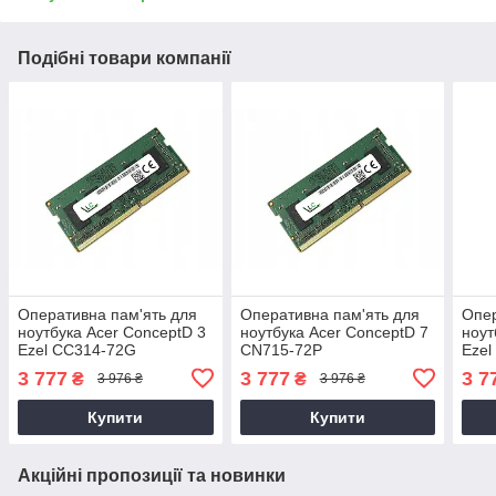
Подібні товари компанії
Оперативна пам'ять для
Оперативна пам'ять для
Опер
ноутбука Acer ConceptD 3
ноутбука Acer ConceptD 7
ноут
Ezel CC314-72G
CN715-72P
Ezel
3 777
3 777
3 7
₴
₴
3 976 ₴
3 976 ₴
Купити
Купити
Акційні пропозиції та новинки