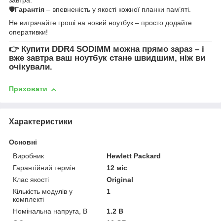
🛡
Гарантія
– впевненість у якості кожної планки пам’яті.
Не витрачайте гроші на новий ноутбук – просто додайте
оперативки!
👉
Купити DDR4 SODIMM
можна прямо зараз – і
вже завтра ваш ноутбук стане швидшим, ніж ви
очікували.
Приховати
Характеристики
Основні
Виробник
Hewlett Packard
Гарантійний термін
12 міс
Клас якості
Original
Кількість модулів у
1
комплекті
Номінальна напруга, В
1.2 В