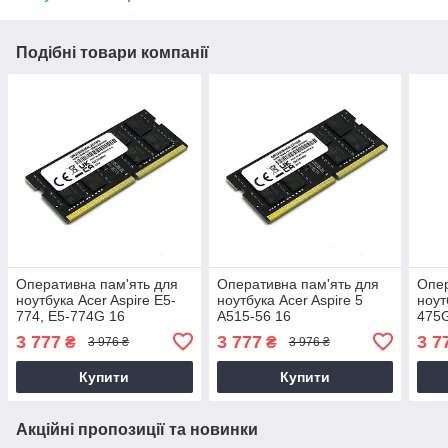
Подібні товари компанії
Оперативна пам'ять для
Оперативна пам'ять для
Опер
ноутбука Acer Aspire E5-
ноутбука Acer Aspire 5
ноут
774, E5-774G 16
A515-56 16
475
3 777
3 777
3 7
₴
₴
3 976 ₴
3 976 ₴
Купити
Купити
Акційні пропозиції та новинки