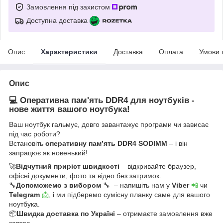
Замовлення під захистом
Доступна доставка
Опис
Характеристики
Доставка
Оплата
Умови 
Опис
💻 Оперативна пам'ять DDR4 для ноутбуків -
нове життя вашого ноутбука!
Ваш ноутбук гальмує, довго завантажує програми чи зависає
під час роботи?
Встановіть
оперативну пам’ять DDR4 SODIMM
– і він
запрацює як новенький!
🚀
Відчутний приріст швидкості
– відкривайте браузер,
офісні документи, фото та відео без затримок.
🔧
Допоможемо з вибором
🔧 – напишіть нам у
Viber
📲
чи
Telegram
📩
, і ми підберемо сумісну планку саме для вашого
ноутбука.
📦
Швидка доставка по Україні
– отримаєте замовлення вже
завтра.