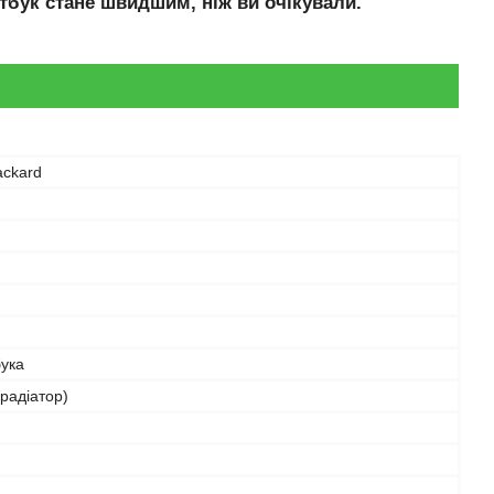
тбук стане швидшим, ніж ви очікували.
ackard
бука
радіатор)