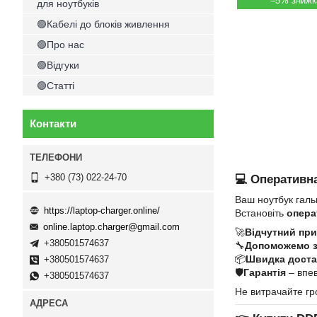
–5%
для ноутбуків
🟢Кабелі до блоків живлення
🟢Про нас
🟢Відгуки
🟢Статті
Контакти
+380 (73) 022-24-70
💻 Оперативна
Ваш ноутбук галь
https://laptop-charger.online/
Встановіть
опера
online.laptop.charger@gmail.com
🚀
Відчутний при
+380501574637
🔧
Допоможемо 
📦
Швидка достав
+380501574637
🛡
Гарантія
– впев
+380501574637
Не витрачайте гр