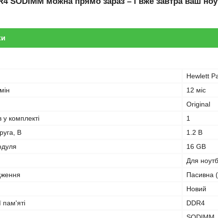
R4 SODIMM
можна прямо зараз – і вже завтра ваш ноу
ки
Hewlett P
мін
12 міс
Original
в у комплекті
1
руга, В
1.2 В
одуля
16 GB
Для ноут
дження
Пасивна (
Новий
 пам'яті
DDR4
SODIMM