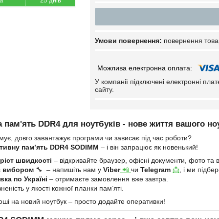
25 днів
повернення това
У компанії підключені електронні пла
сайту.
 пам'ять DDR4 для ноутбуків - нове життя вашого но
мує, довго завантажує програми чи зависає під час роботи?
тивну пам’ять DDR4 SODIMM
– і він запрацює як новенький!
ріст швидкості
– відкривайте браузер, офісні документи, фото та в
з вибором
🔧 – напишіть нам у
Viber
📲
чи
Telegram
📩
, і ми підб
ка по Україні
– отримаєте замовлення вже завтра.
неність у якості кожної планки пам’яті.
оші на новий ноутбук – просто додайте оперативки!