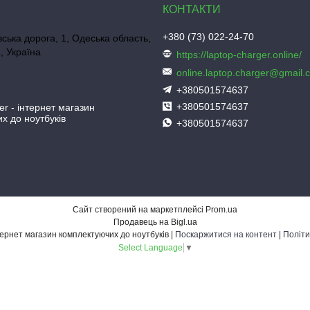
+380 (73) 022-24-70
ська дорога, 1, Одеська область,
, Україна
https://laptop-charger.online/
online.laptop.charger@gmail.
+380501574637
+380501574637
er - інтернет магазин
х до ноутбуків
+380501574637
Сайт створений на маркетплейсі
Prom.ua
Продавець на Bigl.ua
Laptop-Charger - інтернет магазин комплектуючих до ноутбуків |
Поскаржитися на контент
|
Політи
Select Language
▼