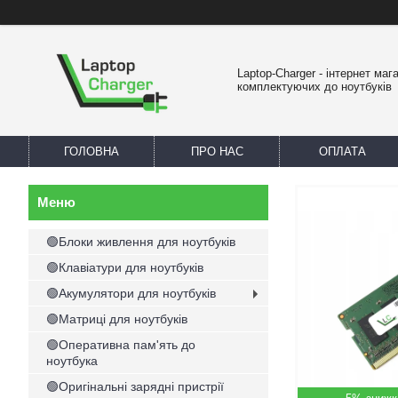
Laptop-Charger - інтернет маг
комплектуючих до ноутбуків
ГОЛОВНА
ПРО НАС
ОПЛАТА
🟢Блоки живлення для ноутбуків
🟢Клавіатури для ноутбуків
🟢Акумулятори для ноутбуків
🟢Матриці для ноутбуків
🟢Оперативна пам'ять до
ноутбука
🟢Оригінальні зарядні пристрії