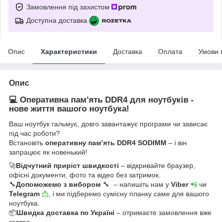
Замовлення під захистом
Доступна доставка
Опис
Характеристики
Доставка
Оплата
Умови 
Опис
💻 Оперативна пам'ять DDR4 для ноутбуків -
нове життя вашого ноутбука!
Ваш ноутбук гальмує, довго завантажує програми чи зависає
під час роботи?
Встановіть
оперативну пам’ять DDR4 SODIMM
– і він
запрацює як новенький!
🚀
Відчутний приріст швидкості
– відкривайте браузер,
офісні документи, фото та відео без затримок.
🔧
Допоможемо з вибором
🔧 – напишіть нам у
Viber
📲
чи
Telegram
📩
, і ми підберемо сумісну планку саме для вашого
ноутбука.
📦
Швидка доставка по Україні
– отримаєте замовлення вже
завтра.