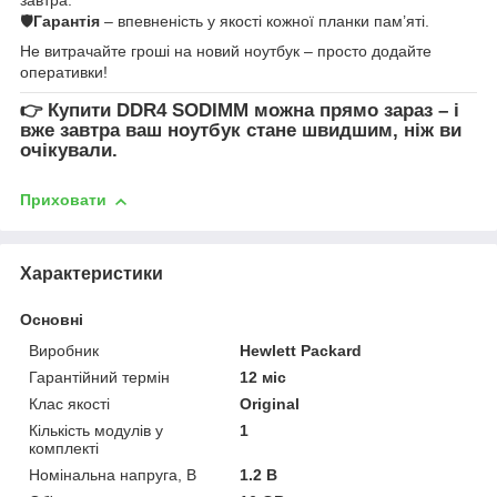
🛡
Гарантія
– впевненість у якості кожної планки пам’яті.
Не витрачайте гроші на новий ноутбук – просто додайте
оперативки!
👉
Купити DDR4 SODIMM
можна прямо зараз – і
вже завтра ваш ноутбук стане швидшим, ніж ви
очікували.
Приховати
Характеристики
Основні
Виробник
Hewlett Packard
Гарантійний термін
12 міс
Клас якості
Original
Кількість модулів у
1
комплекті
Номінальна напруга, В
1.2 В