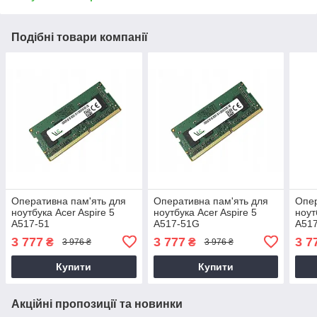
Подібні товари компанії
Оперативна пам'ять для
Оперативна пам'ять для
Опер
ноутбука Acer Aspire 5
ноутбука Acer Aspire 5
ноут
A517-51
A517-51G
A51
3 777
3 777
3 7
₴
₴
3 976 ₴
3 976 ₴
Купити
Купити
Акційні пропозиції та новинки