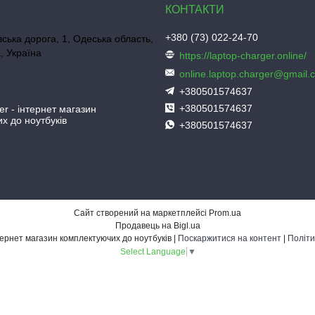
+380 (73) 022-24-70
ська дорога, 1, Одеська область,
, Україна
https://laptop-charger.online/
online.laptop.charger@gmail.
+380501574637
+380501574637
er - інтернет магазин
х до ноутбуків
+380501574637
Сайт створений на маркетплейсі
Prom.ua
Продавець на Bigl.ua
Laptop-Charger - інтернет магазин комплектуючих до ноутбуків |
Поскаржитися на контент
|
Політи
Select Language
▼