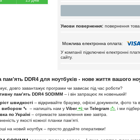
25 днів
повернення това
У компанії підключені електронні пла
сайту.
 пам'ять DDR4 для ноутбуків - нове життя вашого но
мує, довго завантажує програми чи зависає під час роботи?
тивну пам’ять DDR4 SODIMM
– і він запрацює як новенький!
ріст швидкості
– відкривайте браузер, офісні документи, фото та в
з вибором
🔧 – напишіть нам у
Viber
📲
чи
Telegram
📩
, і ми підб
ка по Україні
– отримаєте замовлення вже завтра.
неність у якості кожної планки пам’яті.
оші на новий ноутбук – просто додайте оперативки!