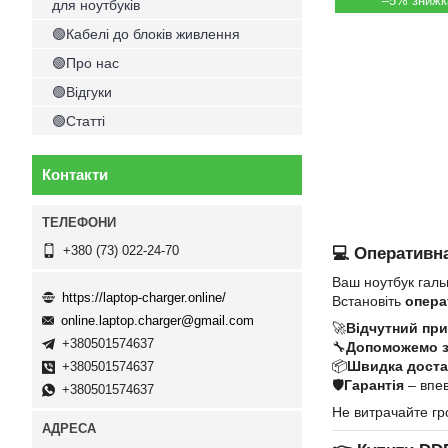
–5%
для ноутбуків
🟢Кабелі до блоків живлення
🟢Про нас
🟢Відгуки
🟢Статті
Контакти
+380 (73) 022-24-70
💻 Оперативна
Ваш ноутбук галь
https://laptop-charger.online/
Встановіть
опера
online.laptop.charger@gmail.com
🚀
Відчутний при
+380501574637
🔧
Допоможемо 
📦
Швидка достав
+380501574637
🛡
Гарантія
– впев
+380501574637
Не витрачайте гр