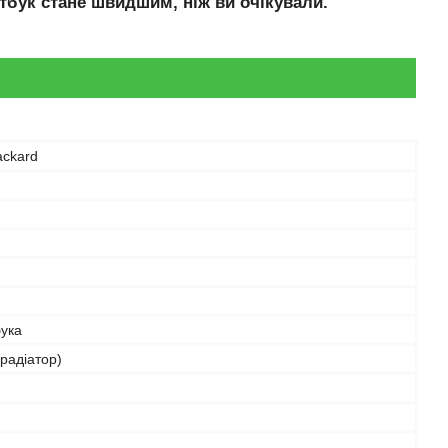
тбук стане швидшим, ніж ви очікували.
ackard
бука
радіатор)