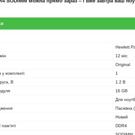
R4 SODIMM
можна прямо зараз – і вже завтра ваш ноу
ки
Hewlett P
мін
12 міс
Original
в у комплекті
1
руга, В
1.2 В
одуля
16 GB
Для ноут
дження
Пасивна (
Новий
 пам'яті
DDR4
SODIMM