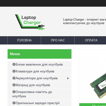
Laptop-Charger - інтернет маг
комплектуючих до ноутбуків
ГОЛОВНА
ПРО НАС
ОПЛАТА
🟢Блоки живлення для ноутбуків
🟢Клавіатури для ноутбуків
🟢Акумулятори для ноутбуків
🟢Матриці для ноутбуків
🟢Оперативна пам'ять до
ноутбука
🟢Оригінальні зарядні пристрії