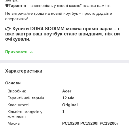
🛡
Гарантія
– впевненість у якості кожної планки пам’яті.
Не витрачайте гроші на новий ноутбук – просто додайте
оперативки!
👉
Купити DDR4 SODIMM
можна прямо зараз – і
вже завтра ваш ноутбук стане швидшим, ніж ви
очікували.
Приховати
Характеристики
Основні
Виробник
Acer
Гарантійний термін
12 міс
Клас якості
Original
Кількість модулів у
1
комплекті
Масив
PC19200 PC19200l PC19200r