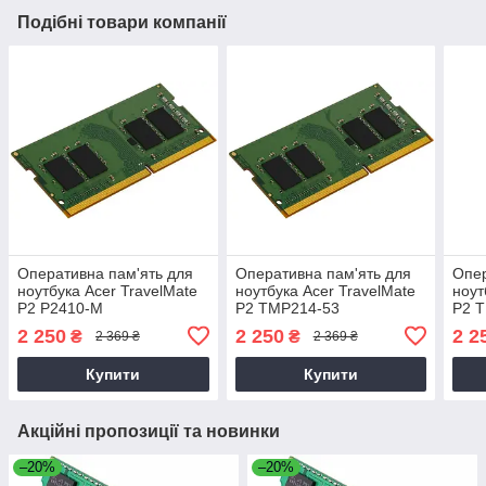
Подібні товари компанії
Оперативна пам'ять для
Оперативна пам'ять для
Опер
ноутбука Acer TravelMate
ноутбука Acer TravelMate
ноут
P2 P2410-M
P2 TMP214-53
P2 
2 250
2 250
2 2
₴
₴
2 369 ₴
2 369 ₴
Купити
Купити
Акційні пропозиції та новинки
–20%
–20%