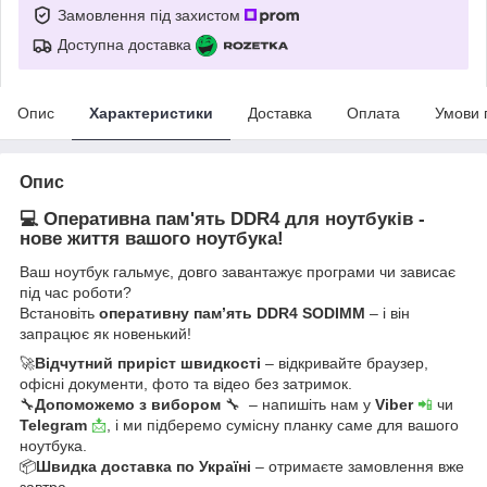
Замовлення під захистом
Доступна доставка
Опис
Характеристики
Доставка
Оплата
Умови 
Опис
💻 Оперативна пам'ять DDR4 для ноутбуків -
нове життя вашого ноутбука!
Ваш ноутбук гальмує, довго завантажує програми чи зависає
під час роботи?
Встановіть
оперативну пам’ять DDR4 SODIMM
– і він
запрацює як новенький!
🚀
Відчутний приріст швидкості
– відкривайте браузер,
офісні документи, фото та відео без затримок.
🔧
Допоможемо з вибором
🔧 – напишіть нам у
Viber
📲
чи
Telegram
📩
, і ми підберемо сумісну планку саме для вашого
ноутбука.
📦
Швидка доставка по Україні
– отримаєте замовлення вже
завтра.