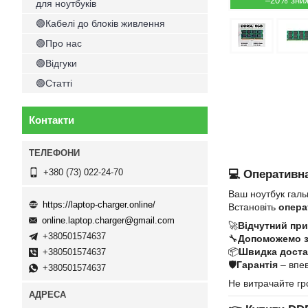
–20%
для ноутбуків
🟢Кабелі до блоків живлення
🟢Про нас
🟢Відгуки
🟢Статті
Контакти
+380 (73) 022-24-70
💻 Оперативна
Ваш ноутбук галь
https://laptop-charger.online/
Встановіть
опера
online.laptop.charger@gmail.com
🚀
Відчутний при
+380501574637
🔧
Допоможемо 
📦
Швидка достав
+380501574637
🛡
Гарантія
– впев
+380501574637
Не витрачайте гр