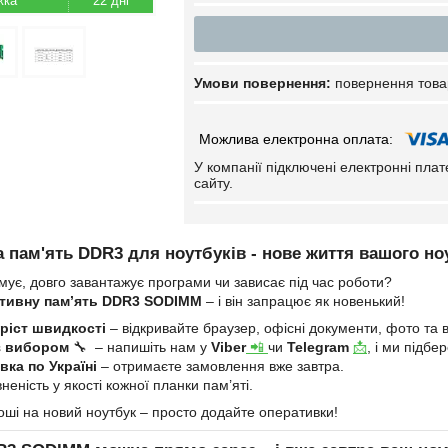
22 дні
повернення това
У компанії підключені електронні пла
сайту.
 пам'ять DDR3 для ноутбуків - нове життя вашого но
мує, довго завантажує програми чи зависає під час роботи?
тивну пам’ять DDR3 SODIMM
– і він запрацює як новенький!
ріст швидкості
– відкривайте браузер, офісні документи, фото та в
з вибором
🔧 – напишіть нам у
Viber
📲
чи
Telegram
📩
, і ми підб
ка по Україні
– отримаєте замовлення вже завтра.
неність у якості кожної планки пам’яті.
оші на новий ноутбук – просто додайте оперативки!