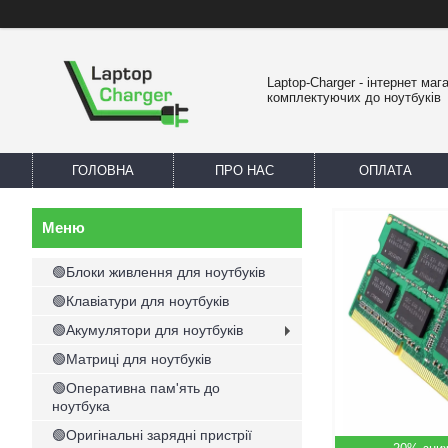
Laptop-Charger - інтернет маг
комплектуючих до ноутбуків
ГОЛОВНА
ПРО НАС
ОПЛАТА
🟢Блоки живлення для ноутбуків
🟢Клавіатури для ноутбуків
🟢Акумулятори для ноутбуків
🟢Матриці для ноутбуків
🟢Оперативна пам'ять до
ноутбука
🟢Оригінальні зарядні пристрії