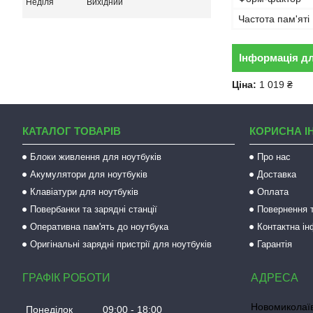
Неділя
Вихідний
Частота пам'яті
Інформація д
Ціна:
1 019 ₴
КАТАЛОГ ТОВАРІВ
КОРИСНА І
Блоки живлення для ноутбуків
Про нас
Акумулятори для ноутбуків
Доставка
Клавіатури для ноутбуків
Оплата
Повербанки та зарядні станції
Повернення т
Оперативна пам'ять до ноутбука
Контактна і
Оригінальні зарядні пристрії для ноутбуків
Гарантія
ГРАФІК РОБОТИ
Новомиколаїв
Понеділок
09:00
18:00