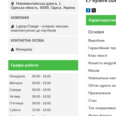
👉
Купити DD
Новомиколаївська дорога, 1,
Одеська область, 65000, Одеса, Україна
Характеристи
Laptop-Charger - інтернет магазин
комплектуючих до ноутбуків
Основні
Виробник
Гарантійний тер
Менеджер
Клас якості
Кількість модулі
Графік роботи
Масив
Понеділок
09:00
18:00
Номінальна нап
Вівторок
09:00
18:00
Об'єм одного м
Середа
09:00
18:00
Призначення
Четвер
09:00
18:00
Стан
Пʼятниця
09:00
18:00
Тип оперативної
Субота
10:00
16:00
Форм-фактор