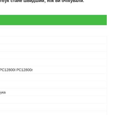
тбук стане швидшим, ніж ви очікували.
PC12800l PC12800r
бука