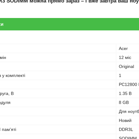
R3 SODIMM
можна прямо зараз – і вже завтра ваш ноу
ки
Acer
мін
12 міс
Original
в у комплекті
1
PC12800 
руга, В
1.35 В
одуля
8 GB
Для ноут
Новий
 пам'яті
DDR3L
SODIMM