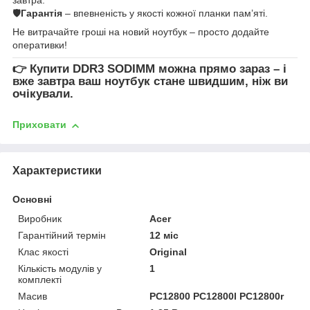
🛡
Гарантія
– впевненість у якості кожної планки пам’яті.
Не витрачайте гроші на новий ноутбук – просто додайте
оперативки!
👉
Купити DDR3 SODIMM
можна прямо зараз – і
вже завтра ваш ноутбук стане швидшим, ніж ви
очікували.
Приховати
Характеристики
Основні
Виробник
Acer
Гарантійний термін
12 міс
Клас якості
Original
Кількість модулів у
1
комплекті
Масив
PC12800 PC12800l PC12800r