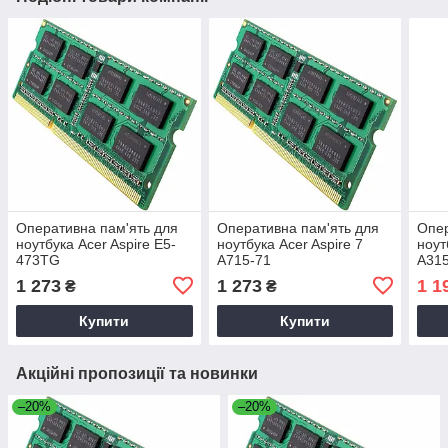
Оперативна пам'ять для
Оперативна пам'ять для
Опер
ноутбука Acer Aspire E5-
ноутбука Acer Aspire 7
ноут
473TG
A715-71
A31
1 273
1 273
1 1
₴
₴
Купити
Купити
Акційні пропозиції та новинки
–20%
–20%