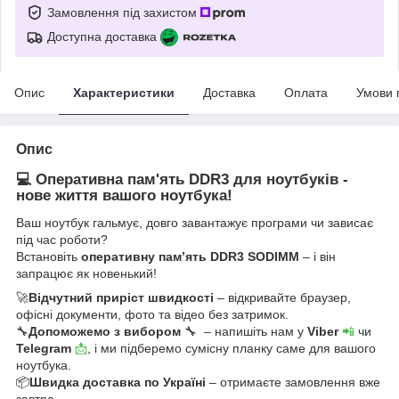
Замовлення під захистом
Доступна доставка
Опис
Характеристики
Доставка
Оплата
Умови 
Опис
💻 Оперативна пам'ять DDR3 для ноутбуків -
нове життя вашого ноутбука!
Ваш ноутбук гальмує, довго завантажує програми чи зависає
під час роботи?
Встановіть
оперативну пам’ять DDR3 SODIMM
– і він
запрацює як новенький!
🚀
Відчутний приріст швидкості
– відкривайте браузер,
офісні документи, фото та відео без затримок.
🔧
Допоможемо з вибором
🔧 – напишіть нам у
Viber
📲
чи
Telegram
📩
, і ми підберемо сумісну планку саме для вашого
ноутбука.
📦
Швидка доставка по Україні
– отримаєте замовлення вже
завтра.