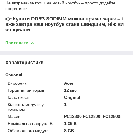
Не витрачайте гроші на новий ноутбук – просто додайте
оперативки!
👉
Купити DDR3 SODIMM
можна прямо зараз – і
вже завтра ваш ноутбук стане швидшим, ніж ви
очікували.
Приховати
Характеристики
Основні
Виробник
Acer
Гарантійний термін
12 міс
Клас якості
Original
Кількість модулів у
1
комплекті
Масив
PC12800 PC12800l PC12800r
Номінальна напруга, В
1.35 В
Об'єм одного модуля
8 GB