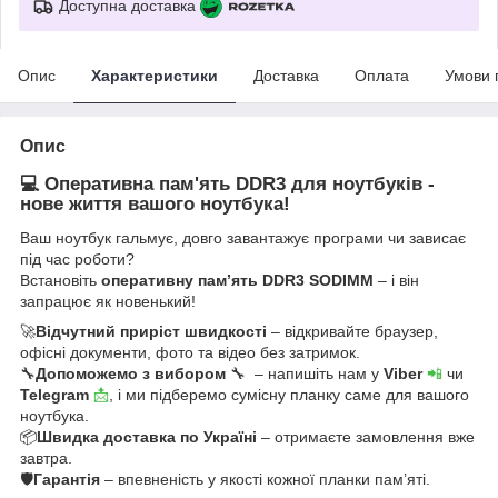
Доступна доставка
Опис
Характеристики
Доставка
Оплата
Умови 
Опис
💻 Оперативна пам'ять DDR3 для ноутбуків -
нове життя вашого ноутбука!
Ваш ноутбук гальмує, довго завантажує програми чи зависає
під час роботи?
Встановіть
оперативну пам’ять DDR3 SODIMM
– і він
запрацює як новенький!
🚀
Відчутний приріст швидкості
– відкривайте браузер,
офісні документи, фото та відео без затримок.
🔧
Допоможемо з вибором
🔧 – напишіть нам у
Viber
📲
чи
Telegram
📩
, і ми підберемо сумісну планку саме для вашого
ноутбука.
📦
Швидка доставка по Україні
– отримаєте замовлення вже
завтра.
🛡
Гарантія
– впевненість у якості кожної планки пам’яті.