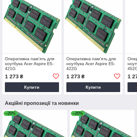
Оперативна пам'ять для
Оперативна пам'ять для
Опер
ноутбука Acer Aspire E5-
ноутбука Acer Aspire E5-
ноут
421G
422G
452
1 273
1 273
1 2
₴
₴
Купити
Купити
Акційні пропозиції та новинки
–20%
–20%