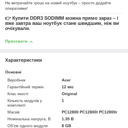
Не витрачайте гроші на новий ноутбук – просто додайте
оперативки!
👉
Купити DDR3 SODIMM
можна прямо зараз – і
вже завтра ваш ноутбук стане швидшим, ніж ви
очікували.
Приховати
Характеристики
Основні
Виробник
Acer
Гарантійний термін
12 міс
Клас якості
Original
Кількість модулів у
1
комплекті
Масив
PC12800 PC12800l PC12800r
Номінальна напруга, В
1.35 В
Об'єм одного модуля
8 GB