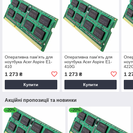
Оперативна пам'ять для
Оперативна пам'ять для
Опер
ноутбука Acer Aspire E1-
ноутбука Acer Aspire E1-
ноут
410
410G
422
1 273
1 273
1 2
₴
₴
Купити
Купити
Акційні пропозиції та новинки
–20%
–20%