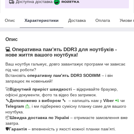
Доступна доставка
Опис
Характеристики
Доставка
Оплата
Умови 
Опис
💻 Оперативна пам'ять DDR3 для ноутбуків -
нове життя вашого ноутбука!
Ваш ноутбук гальмує, довго завантажує програми чи зависає
під час роботи?
Встановіть
оперативну пам’ять DDR3 SODIMM
– і він
запрацює як новенький!
🚀
Відчутний приріст швидкості
– відкривайте браузер,
офісні документи, фото та відео без затримок.
🔧
Допоможемо з вибором
🔧 – напишіть нам у
Viber
📲
чи
Telegram
📩
, і ми підберемо сумісну планку саме для вашого
ноутбука.
📦
Швидка доставка по Україні
– отримаєте замовлення вже
завтра.
🛡
Гарантія
– впевненість у якості кожної планки пам’яті.