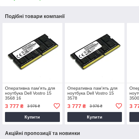
Подібні товари компанії
Оперативна пам'ять для
Оперативна пам'ять для
Опер
ноутбука Dell Vostro 15
ноутбука Dell Vostro 15
ноут
3568 16
3578
350
3 777
3 777
3 7
₴
₴
3 976 ₴
3 976 ₴
Купити
Купити
Акційні пропозиції та новинки