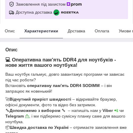
Замовлення під захистом
Доступна доставка
Опис
Характеристики
Доставка
Оплата
Умови 
Опис
💻 Оперативна пам'ять DDR4 для ноутбуків -
нове життя вашого ноутбука!
Ваш ноутбук гальмує, довго завантажує програми чи зависає
під час роботи?
Встановіть
оперативну пам’ять DDR4 SODIMM
– і він
запрацює як новенький!
🚀
Відчутний приріст швидкості
– відкривайте браузер,
офісні документи, фото та відео без затримок.
🔧
Допоможемо з вибором
🔧 – напишіть нам у
Viber
📲
чи
Telegram
📩
, і ми підберемо сумісну планку саме для вашого
ноутбука.
📦
Швидка доставка по Україні
– отримаєте замовлення вже
завтра.