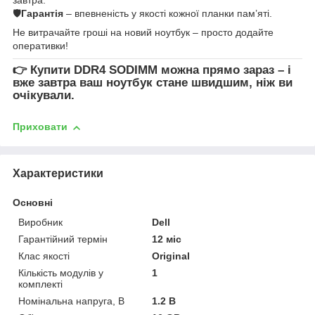
🛡
Гарантія
– впевненість у якості кожної планки пам’яті.
Не витрачайте гроші на новий ноутбук – просто додайте
оперативки!
👉
Купити DDR4 SODIMM
можна прямо зараз – і
вже завтра ваш ноутбук стане швидшим, ніж ви
очікували.
Приховати
Характеристики
Основні
Виробник
Dell
Гарантійний термін
12 міс
Клас якості
Original
Кількість модулів у
1
комплекті
Номінальна напруга, В
1.2 В