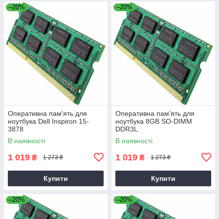
–20%
–20%
Оперативна пам'ять для
Оперативна пам'ять для
ноутбука Dell Inspiron 15-
ноутбука 8GB SO-DIMM
3878
DDR3L
В наявності
В наявності
1 019
1 019
₴
₴
1 273 ₴
1 273 ₴
Купити
Купити
–20%
–20%