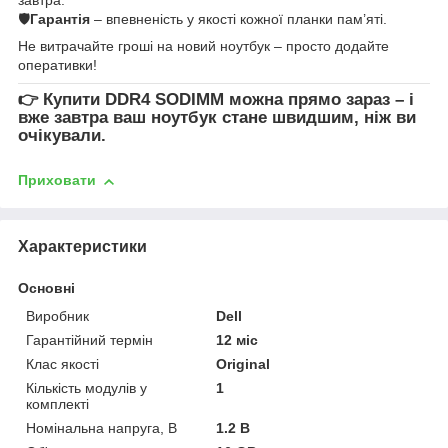
🛡
Гарантія
– впевненість у якості кожної планки пам’яті.
Не витрачайте гроші на новий ноутбук – просто додайте
оперативки!
👉
Купити DDR4 SODIMM
можна прямо зараз – і
вже завтра ваш ноутбук стане швидшим, ніж ви
очікували.
Приховати
Характеристики
Основні
Виробник
Dell
Гарантійний термін
12 міс
Клас якості
Original
Кількість модулів у
1
комплекті
Номінальна напруга, В
1.2 В