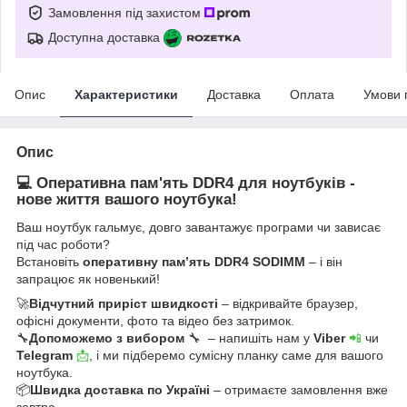
Замовлення під захистом
Доступна доставка
Опис
Характеристики
Доставка
Оплата
Умови 
Опис
💻 Оперативна пам'ять DDR4 для ноутбуків -
нове життя вашого ноутбука!
Ваш ноутбук гальмує, довго завантажує програми чи зависає
під час роботи?
Встановіть
оперативну пам’ять DDR4 SODIMM
– і він
запрацює як новенький!
🚀
Відчутний приріст швидкості
– відкривайте браузер,
офісні документи, фото та відео без затримок.
🔧
Допоможемо з вибором
🔧 – напишіть нам у
Viber
📲
чи
Telegram
📩
, і ми підберемо сумісну планку саме для вашого
ноутбука.
📦
Швидка доставка по Україні
– отримаєте замовлення вже
завтра.