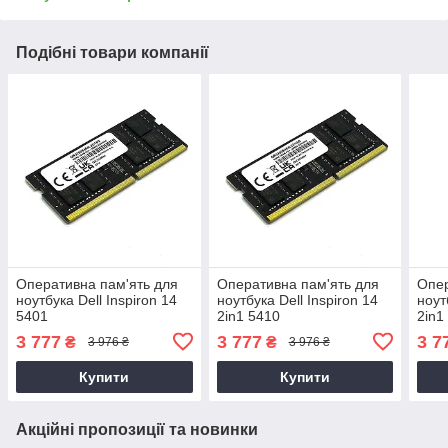
Подібні товари компанії
Оперативна пам'ять для
Оперативна пам'ять для
Опер
ноутбука Dell Inspiron 14
ноутбука Dell Inspiron 14
ноут
5401
2in1 5410
2in1
3 777
3 777
3 7
₴
₴
3 976 ₴
3 976 ₴
Купити
Купити
Акційні пропозиції та новинки