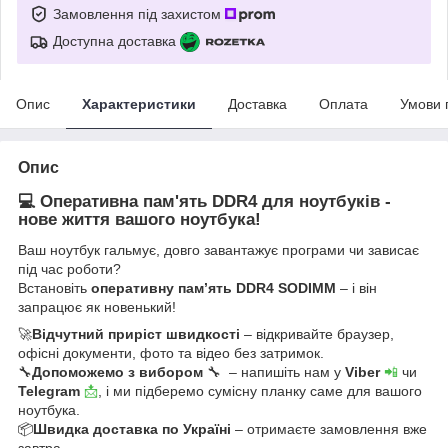
Замовлення під захистом
Доступна доставка
Опис
Характеристики
Доставка
Оплата
Умови 
Опис
💻 Оперативна пам'ять DDR4 для ноутбуків -
нове життя вашого ноутбука!
Ваш ноутбук гальмує, довго завантажує програми чи зависає
під час роботи?
Встановіть
оперативну пам’ять DDR4 SODIMM
– і він
запрацює як новенький!
🚀
Відчутний приріст швидкості
– відкривайте браузер,
офісні документи, фото та відео без затримок.
🔧
Допоможемо з вибором
🔧 – напишіть нам у
Viber
📲
чи
Telegram
📩
, і ми підберемо сумісну планку саме для вашого
ноутбука.
📦
Швидка доставка по Україні
– отримаєте замовлення вже
завтра.