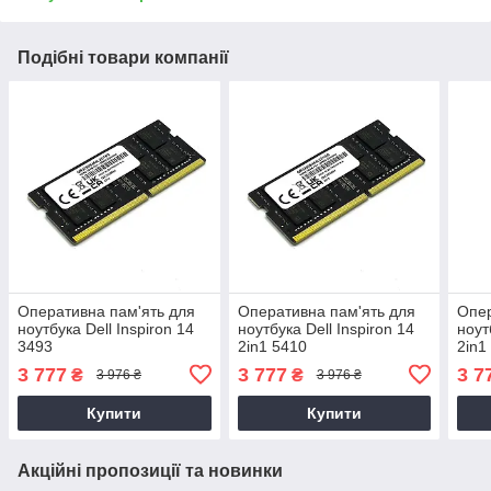
Подібні товари компанії
Оперативна пам'ять для
Оперативна пам'ять для
Опер
ноутбука Dell Inspiron 14
ноутбука Dell Inspiron 14
ноут
3493
2in1 5410
2in1
3 777
3 777
3 7
₴
₴
3 976 ₴
3 976 ₴
Купити
Купити
Акційні пропозиції та новинки