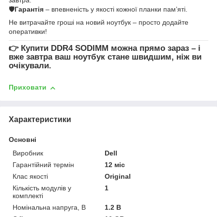
🛡
Гарантія
– впевненість у якості кожної планки пам’яті.
Не витрачайте гроші на новий ноутбук – просто додайте
оперативки!
👉
Купити DDR4 SODIMM
можна прямо зараз – і
вже завтра ваш ноутбук стане швидшим, ніж ви
очікували.
Приховати
Характеристики
Основні
Виробник
Dell
Гарантійний термін
12 міс
Клас якості
Original
Кількість модулів у
1
комплекті
Номінальна напруга, В
1.2 В