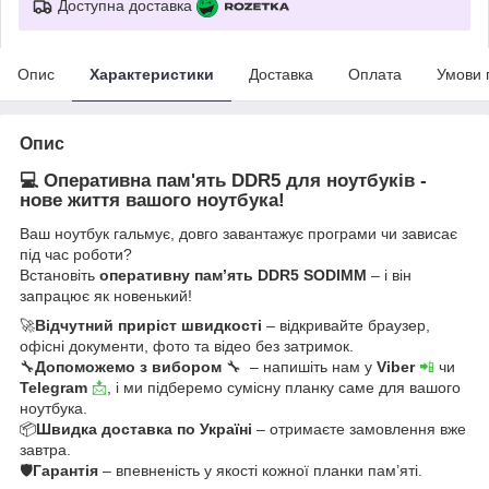
Доступна доставка
Опис
Характеристики
Доставка
Оплата
Умови 
Опис
💻 Оперативна пам'ять DDR5 для ноутбуків -
нове життя вашого ноутбука!
Ваш ноутбук гальмує, довго завантажує програми чи зависає
під час роботи?
Встановіть
оперативну пам’ять DDR5 SODIMM
– і він
запрацює як новенький!
🚀
Відчутний приріст швидкості
– відкривайте браузер,
офісні документи, фото та відео без затримок.
🔧
Допоможемо з вибором
🔧 – напишіть нам у
Viber
📲
чи
Telegram
📩
, і ми підберемо сумісну планку саме для вашого
ноутбука.
📦
Швидка доставка по Україні
– отримаєте замовлення вже
завтра.
🛡
Гарантія
– впевненість у якості кожної планки пам’яті.