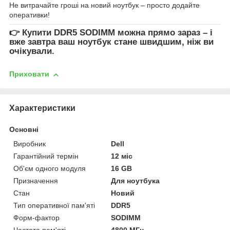
Не витрачайте гроші на новий ноутбук – просто додайте
оперативки!
👉
Купити DDR5 SODIMM
можна прямо зараз – і
вже завтра ваш ноутбук стане швидшим, ніж ви
очікували.
Приховати
Характеристики
Основні
Виробник
Dell
Гарантійний термін
12 міс
Об'єм одного модуля
16 GB
Призначення
Для ноутбука
Стан
Новий
Тип оперативної пам'яті
DDR5
Форм-фактор
SODIMM
Частота пам'яті
4800 МГц