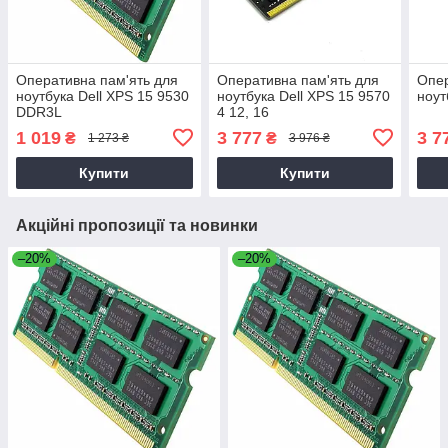
Оперативна пам'ять для
Оперативна пам'ять для
Опер
ноутбука Dell XPS 15 9530
ноутбука Dell XPS 15 9570
ноут
DDR3L
4 12, 16
1 019
3 777
3 7
₴
₴
1 273 ₴
3 976 ₴
Купити
Купити
Акційні пропозиції та новинки
–20%
–20%