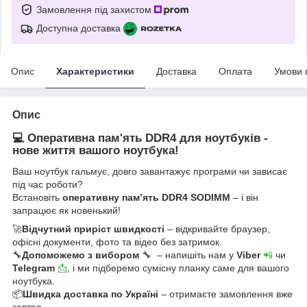
Замовлення під захистом
Доступна доставка
Опис
Характеристики
Доставка
Оплата
Умови 
Опис
💻 Оперативна пам'ять DDR4 для ноутбуків -
нове життя вашого ноутбука!
Ваш ноутбук гальмує, довго завантажує програми чи зависає
під час роботи?
Встановіть
оперативну пам’ять DDR4 SODIMM
– і він
запрацює як новенький!
🚀
Відчутний приріст швидкості
– відкривайте браузер,
офісні документи, фото та відео без затримок.
🔧
Допоможемо з вибором
🔧 – напишіть нам у
Viber
📲
чи
Telegram
📩
, і ми підберемо сумісну планку саме для вашого
ноутбука.
📦
Швидка доставка по Україні
– отримаєте замовлення вже
завтра.