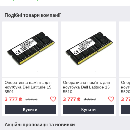
Подібні товари компанії
Оперативна пам'ять для
Оперативна пам'ять для
Опер
ноутбука Dell Latitude 15
ноутбука Dell Latitude 15
ноут
5501
5510
552
3 777
3 777
3 7
₴
₴
3 976 ₴
3 976 ₴
Купити
Купити
Акційні пропозиції та новинки