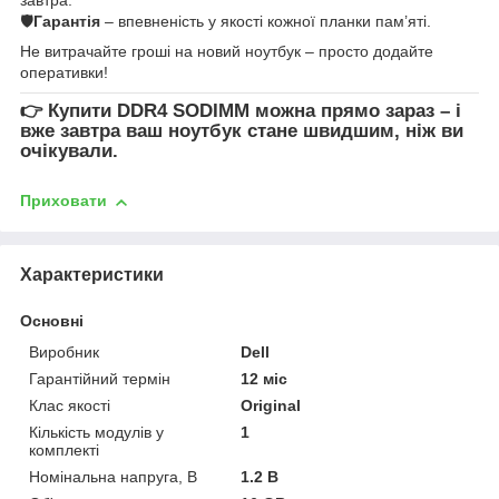
🛡
Гарантія
– впевненість у якості кожної планки пам’яті.
Не витрачайте гроші на новий ноутбук – просто додайте
оперативки!
👉
Купити DDR4 SODIMM
можна прямо зараз – і
вже завтра ваш ноутбук стане швидшим, ніж ви
очікували.
Приховати
Характеристики
Основні
Виробник
Dell
Гарантійний термін
12 міс
Клас якості
Original
Кількість модулів у
1
комплекті
Номінальна напруга, В
1.2 В