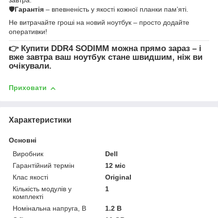
🛡
Гарантія
– впевненість у якості кожної планки пам’яті.
Не витрачайте гроші на новий ноутбук – просто додайте
оперативки!
👉
Купити DDR4 SODIMM
можна прямо зараз – і
вже завтра ваш ноутбук стане швидшим, ніж ви
очікували.
Приховати
Характеристики
Основні
Виробник
Dell
Гарантійний термін
12 міс
Клас якості
Original
Кількість модулів у
1
комплекті
Номінальна напруга, В
1.2 В