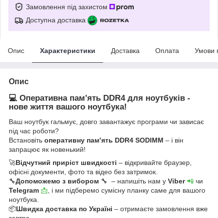
Замовлення під захистом
Доступна доставка
Опис
Характеристики
Доставка
Оплата
Умови 
Опис
💻 Оперативна пам'ять DDR4 для ноутбуків -
нове життя вашого ноутбука!
Ваш ноутбук гальмує, довго завантажує програми чи зависає
під час роботи?
Встановіть
оперативну пам’ять DDR4 SODIMM
– і він
запрацює як новенький!
🚀
Відчутний приріст швидкості
– відкривайте браузер,
офісні документи, фото та відео без затримок.
🔧
Допоможемо з вибором
🔧 – напишіть нам у
Viber
📲
чи
Telegram
📩
, і ми підберемо сумісну планку саме для вашого
ноутбука.
📦
Швидка доставка по Україні
– отримаєте замовлення вже
завтра.