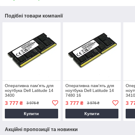
Подібні товари компанії
Оперативна пам'ять для
Оперативна пам'ять для
Опер
ноутбука Dell Latitude 14
ноутбука Dell Latitude 14
ноут
3400
7480 16
341
3 777
3 777
3 7
₴
₴
3 976 ₴
3 976 ₴
Купити
Купити
Акційні пропозиції та новинки