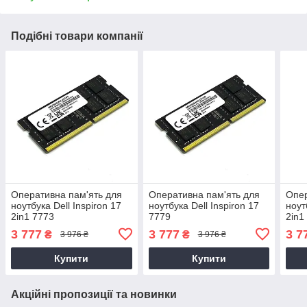
Подібні товари компанії
Оперативна пам'ять для
Оперативна пам'ять для
Опер
ноутбука Dell Inspiron 17
ноутбука Dell Inspiron 17
ноут
2in1 7773
7779
2in1
3 777
3 777
3 7
₴
₴
3 976 ₴
3 976 ₴
Купити
Купити
Акційні пропозиції та новинки