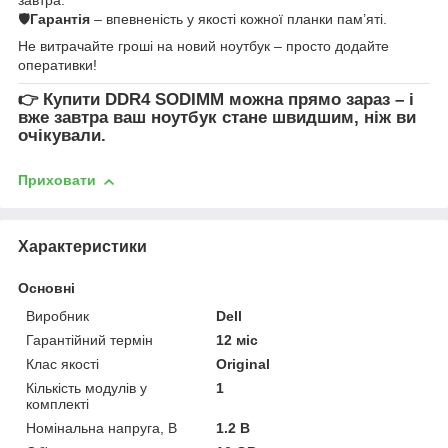
🛡
Гарантія
– впевненість у якості кожної планки пам’яті.
Не витрачайте гроші на новий ноутбук – просто додайте
оперативки!
👉
Купити DDR4 SODIMM
можна прямо зараз – і
вже завтра ваш ноутбук стане швидшим, ніж ви
очікували.
Приховати
Характеристики
Основні
Виробник
Dell
Гарантійний термін
12 міс
Клас якості
Original
Кількість модулів у
1
комплекті
Номінальна напруга, В
1.2 В