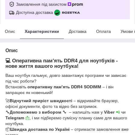
Замовлення під захистом
Доступна доставка
Опис
Характеристики
Доставка
Оплата
Умови 
Опис
💻 Оперативна пам'ять DDR4 для ноутбуків -
нове життя вашого ноутбука!
Ваш ноутбук гальмує, довго завантажує програми чи зависає
під час роботи?
Встановіть
оперативну пам’ять DDR4 SODIMM
– і він
запрацює як новенький!
🚀
Відчутний приріст швидкості
– відкривайте браузер,
офісні документи, фото та відео без затримок.
🔧
Допоможемо з вибором
🔧 – напишіть нам у
Viber
📲
чи
Telegram
📩
, і ми підберемо сумісну планку саме для вашого
ноутбука.
📦
Швидка доставка по Україні
– отримаєте замовлення вже
завтра.