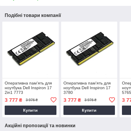
Подібні товари компанії
Оперативна пам'ять для
Оперативна пам'ять для
Опер
ноутбука Dell Inspiron 17
ноутбука Dell Inspiron 17
ноут
2in1 7773
3780
5765
3 777
3 777
3 7
₴
₴
3 976 ₴
3 976 ₴
Купити
Купити
Акційні пропозиції та новинки