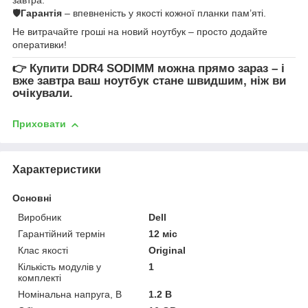
🛡
Гарантія
– впевненість у якості кожної планки пам’яті.
Не витрачайте гроші на новий ноутбук – просто додайте
оперативки!
👉
Купити DDR4 SODIMM
можна прямо зараз – і
вже завтра ваш ноутбук стане швидшим, ніж ви
очікували.
Приховати
Характеристики
Основні
Виробник
Dell
Гарантійний термін
12 міс
Клас якості
Original
Кількість модулів у
1
комплекті
Номінальна напруга, В
1.2 В