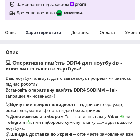
Замовлення під захистом
Доступна доставка
Опис
Характеристики
Доставка
Оплата
Умови 
Опис
💻 Оперативна пам'ять DDR4 для ноутбуків -
нове життя вашого ноутбука!
Ваш ноутбук гальмує, довго завантажує програми чи зависає
під час роботи?
Встановіть
оперативну пам’ять DDR4 SODIMM
– і він
запрацює як новенький!
🚀
Відчутний приріст швидкості
– відкривайте браузер,
офісні документи, фото та відео без затримок.
🔧
Допоможемо з вибором
🔧 – напишіть нам у
Viber
📲
чи
Telegram
📩
, і ми підберемо сумісну планку саме для вашого
ноутбука.
📦
Швидка доставка по Україні
– отримаєте замовлення вже
завтра.