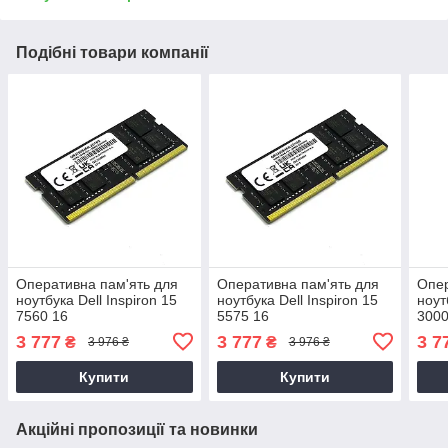
Подібні товари компанії
Оперативна пам'ять для
Оперативна пам'ять для
Опер
ноутбука Dell Inspiron 15
ноутбука Dell Inspiron 15
ноут
7560 16
5575 16
3000
3 777
3 777
3 7
₴
₴
3 976 ₴
3 976 ₴
Купити
Купити
Акційні пропозиції та новинки