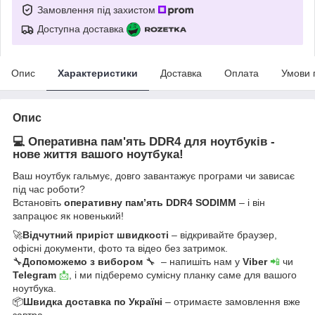
Замовлення під захистом
Доступна доставка
Опис
Характеристики
Доставка
Оплата
Умови 
Опис
💻 Оперативна пам'ять DDR4 для ноутбуків -
нове життя вашого ноутбука!
Ваш ноутбук гальмує, довго завантажує програми чи зависає
під час роботи?
Встановіть
оперативну пам’ять DDR4 SODIMM
– і він
запрацює як новенький!
🚀
Відчутний приріст швидкості
– відкривайте браузер,
офісні документи, фото та відео без затримок.
🔧
Допоможемо з вибором
🔧 – напишіть нам у
Viber
📲
чи
Telegram
📩
, і ми підберемо сумісну планку саме для вашого
ноутбука.
📦
Швидка доставка по Україні
– отримаєте замовлення вже
завтра.