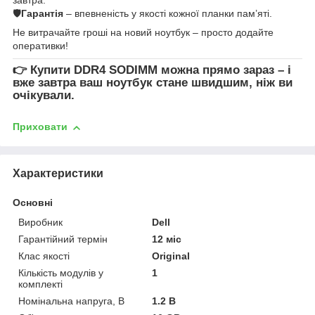
🛡
Гарантія
– впевненість у якості кожної планки пам’яті.
Не витрачайте гроші на новий ноутбук – просто додайте
оперативки!
👉
Купити DDR4 SODIMM
можна прямо зараз – і
вже завтра ваш ноутбук стане швидшим, ніж ви
очікували.
Приховати
Характеристики
Основні
Виробник
Dell
Гарантійний термін
12 міс
Клас якості
Original
Кількість модулів у
1
комплекті
Номінальна напруга, В
1.2 В