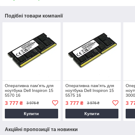
Подібні товари компанії
Оперативна пам'ять для
Оперативна пам'ять для
Опер
ноутбука Dell Inspiron 15
ноутбука Dell Inspiron 15
ноут
5570 16
5575 16
3000
3 777
3 777
3 7
₴
₴
3 976 ₴
3 976 ₴
Купити
Купити
Акційні пропозиції та новинки