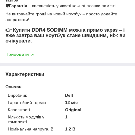
🛡
Гарантія
– впевненість у якості кожної планки пам’яті.
Не витрачайте гроші на новий ноутбук – просто додайте
оперативки!
👉
Купити DDR4 SODIMM
можна прямо зараз – і
вже завтра ваш ноутбук стане швидшим, ніж ви
очікували.
Приховати
Характеристики
Основні
Виробник
Dell
Гарантійний термін
12 міс
Клас якості
Original
Кількість модулів у
1
комплекті
Номінальна напруга, В
1.2 В