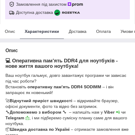
Замовлення під захистом
Доступна доставка
Опис
Характеристики
Доставка
Оплата
Умови 
Опис
💻 Оперативна пам'ять DDR4 для ноутбуків -
нове життя вашого ноутбука!
Ваш ноутбук гальмує, довго завантажує програми чи зависає
під час роботи?
Встановіть
оперативну пам’ять DDR4 SODIMM
– і він
запрацює як новенький!
🚀
Відчутний приріст швидкості
– відкривайте браузер,
офісні документи, фото та відео без затримок.
🔧
Допоможемо з вибором
🔧 – напишіть нам у
Viber
📲
чи
Telegram
📩
, і ми підберемо сумісну планку саме для вашого
ноутбука.
📦
Швидка доставка по Україні
– отримаєте замовлення вже
завтра.