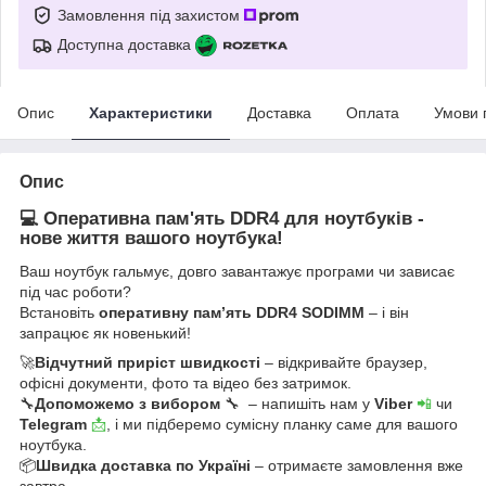
Замовлення під захистом
Доступна доставка
Опис
Характеристики
Доставка
Оплата
Умови 
Опис
💻 Оперативна пам'ять DDR4 для ноутбуків -
нове життя вашого ноутбука!
Ваш ноутбук гальмує, довго завантажує програми чи зависає
під час роботи?
Встановіть
оперативну пам’ять DDR4 SODIMM
– і він
запрацює як новенький!
🚀
Відчутний приріст швидкості
– відкривайте браузер,
офісні документи, фото та відео без затримок.
🔧
Допоможемо з вибором
🔧 – напишіть нам у
Viber
📲
чи
Telegram
📩
, і ми підберемо сумісну планку саме для вашого
ноутбука.
📦
Швидка доставка по Україні
– отримаєте замовлення вже
завтра.