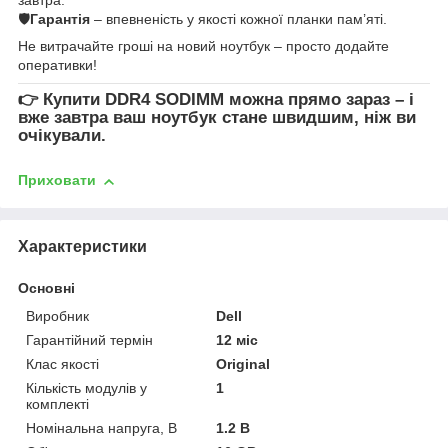
🛡
Гарантія
– впевненість у якості кожної планки пам’яті.
Не витрачайте гроші на новий ноутбук – просто додайте
оперативки!
👉
Купити DDR4 SODIMM
можна прямо зараз – і
вже завтра ваш ноутбук стане швидшим, ніж ви
очікували.
Приховати
Характеристики
Основні
Виробник
Dell
Гарантійний термін
12 міс
Клас якості
Original
Кількість модулів у
1
комплекті
Номінальна напруга, В
1.2 В