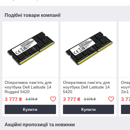
Подібні товари компанії
Оперативна пам'ять для
Оперативна пам'ять для
Опер
ноутбука Dell Latitude 14
ноутбука Dell Latitude 14
ноут
Rugged 5420
5420
2in1
3 777
3 777
3 7
₴
₴
3 976 ₴
3 976 ₴
Купити
Купити
Акційні пропозиції та новинки