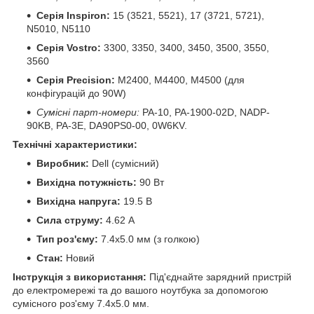
Серія Inspiron:
15 (3521, 5521), 17 (3721, 5721),
N5010, N5110
Серія Vostro:
3300, 3350, 3400, 3450, 3500, 3550,
3560
Серія Precision:
M2400, M4400, M4500 (для
конфігурацій до 90W)
Сумісні парт-номери:
PA-10, PA-1900-02D, NADP-
90KB, PA-3E, DA90PS0-00, 0W6KV.
Технічні характеристики:
Виробник:
Dell (сумісний)
Вихідна потужність:
90 Вт
Вихідна напруга:
19.5 В
Сила струму:
4.62 А
Тип роз'єму:
7.4x5.0 мм (з голкою)
Стан:
Новий
Інструкція з використання:
Під'єднайте зарядний пристрій
до електромережі та до вашого ноутбука за допомогою
сумісного роз'єму 7.4x5.0 мм.