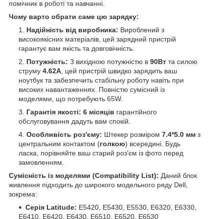
помічник в роботі та навчанні.
Чому варто обрати саме цю зарядку:
Надійність від виробника:
Вироблений з
високоякісних матеріалів, цей зарядний пристрій
гарантує вам якість та довговічність.
Потужність:
З вихідною потужністю в
90Вт
та силою
струму
4.62А
, цей пристрій швидко зарядить ваш
ноутбук та забезпечить стабільну роботу навіть при
високих навантаженнях. Повністю сумісний із
моделями, що потребують 65W.
Гарантія якості:
6 місяців
гарантійного
обслуговування дадуть вам спокій.
Особливість роз'єму:
Штекер розміром
7.4*5.0 мм
з
центральним контактом (
голкою
) всередині. Будь
ласка, порівняйте ваш старий роз'єм із фото перед
замовленням.
Сумісність із моделями (Compatibility List):
Даний блок
живлення підходить до широкого модельного ряду Dell,
зокрема:
Серія Latitude:
E5420, E5430, E5530, E6320, E6330,
E6410, E6420, E6430, E6510, E6520, E6530