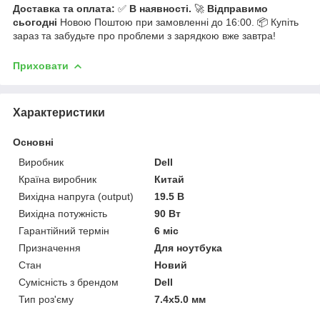
Доставка та оплата:
✅
В наявності.
🚀
Відправимо
сьогодні
Новою Поштою при замовленні до 16:00. 📦 Купіть
зараз та забудьте про проблеми з зарядкою вже завтра!
Приховати
Характеристики
Основні
Виробник
Dell
Країна виробник
Китай
Вихідна напруга (output)
19.5 В
Вихідна потужність
90 Вт
Гарантійний термін
6 міс
Призначення
Для ноутбука
Стан
Новий
Сумісність з брендом
Dell
Тип роз'єму
7.4x5.0 мм