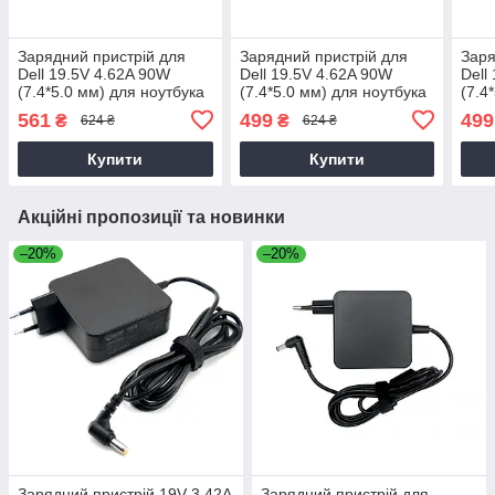
Зарядний пристрій для
Зарядний пристрій для
Заря
Dell 19.5V 4.62A 90W
Dell 19.5V 4.62A 90W
Dell
(7.4*5.0 мм) для ноутбука
(7.4*5.0 мм) для ноутбука
(7.4
Dell Latitude 14 3470,
Dell Inspiron 7737
Dell
561
499
499
₴
₴
624 ₴
624 ₴
P63G, P63G002 90W
1833
Купити
Купити
Акційні пропозиції та новинки
–20%
–20%
Зарядний пристрій 19V 3.42A
Зарядний пристрій для