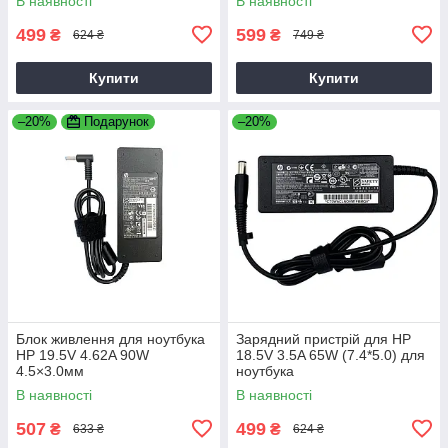
В наявності
В наявності
499
599
₴
₴
624 ₴
749 ₴
Купити
Купити
–20%
Подарунок
–20%
Блок живлення для ноутбука
Зарядний пристрій для HP
HP 19.5V 4.62A 90W
18.5V 3.5A 65W (7.4*5.0) для
4.5×3.0мм
ноутбука
В наявності
В наявності
507
499
₴
₴
633 ₴
624 ₴