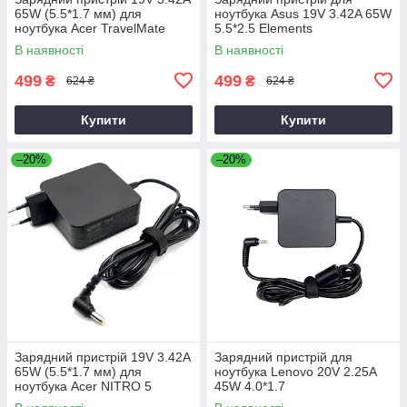
65W (5.5*1.7 мм) для
ноутбука Asus 19V 3.42A 65W
ноутбука Acer TravelMate
5.5*2.5 Elements
P2510-G2-M
В наявності
В наявності
499
499
₴
₴
624 ₴
624 ₴
Купити
Купити
–20%
–20%
Зарядний пристрій 19V 3.42A
Зарядний пристрій для
65W (5.5*1.7 мм) для
ноутбука Lenovo 20V 2.25A
ноутбука Acer NITRO 5
45W 4.0*1.7
AN515-31 65