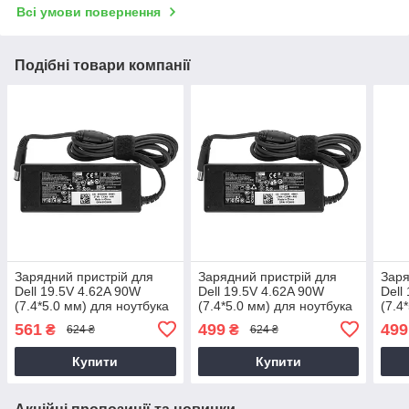
Всі умови повернення
Подібні товари компанії
Зарядний пристрій для
Зарядний пристрій для
Заря
Dell 19.5V 4.62A 90W
Dell 19.5V 4.62A 90W
Dell
(7.4*5.0 мм) для ноутбука
(7.4*5.0 мм) для ноутбука
(7.4
Dell Latitude 14 3470,
Dell Inspiron 7520
Dell
561
499
499
₴
₴
624 ₴
624 ₴
P63G, P63G002 90W
1833
Купити
Купити