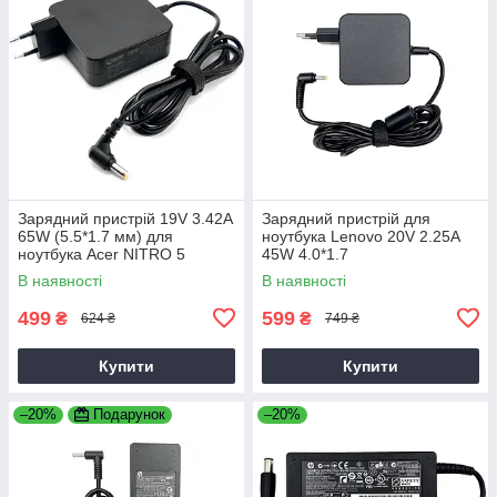
Зарядний пристрій 19V 3.42A
Зарядний пристрій для
65W (5.5*1.7 мм) для
ноутбука Lenovo 20V 2.25A
ноутбука Acer NITRO 5
45W 4.0*1.7
AN515-31 65
В наявності
В наявності
499
599
₴
₴
624 ₴
749 ₴
Купити
Купити
–20%
Подарунок
–20%