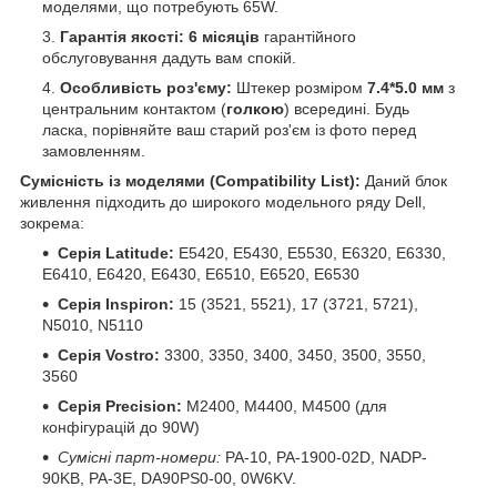
моделями, що потребують 65W.
Гарантія якості:
6 місяців
гарантійного
обслуговування дадуть вам спокій.
Особливість роз'єму:
Штекер розміром
7.4*5.0 мм
з
центральним контактом (
голкою
) всередині. Будь
ласка, порівняйте ваш старий роз'єм із фото перед
замовленням.
Сумісність із моделями (Compatibility List):
Даний блок
живлення підходить до широкого модельного ряду Dell,
зокрема:
Серія Latitude:
E5420, E5430, E5530, E6320, E6330,
E6410, E6420, E6430, E6510, E6520, E6530
Серія Inspiron:
15 (3521, 5521), 17 (3721, 5721),
N5010, N5110
Серія Vostro:
3300, 3350, 3400, 3450, 3500, 3550,
3560
Серія Precision:
M2400, M4400, M4500 (для
конфігурацій до 90W)
Сумісні парт-номери:
PA-10, PA-1900-02D, NADP-
90KB, PA-3E, DA90PS0-00, 0W6KV.