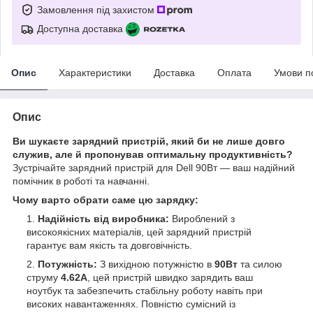
Замовлення під захистом
Доступна доставка
Опис
Характеристики
Доставка
Оплата
Умови п
Опис
Ви шукаєте зарядний пристрій, який би не лише довго
служив, але й пропонував оптимальну продуктивність?
Зустрічайте зарядний пристрій для Dell 90Вт — ваш надійний
помічник в роботі та навчанні.
Чому варто обрати саме цю зарядку:
Надійність від виробника:
Вироблений з
високоякісних матеріалів, цей зарядний пристрій
гарантує вам якість та довговічність.
Потужність:
З вихідною потужністю в
90Вт
та силою
струму
4.62А
, цей пристрій швидко зарядить ваш
ноутбук та забезпечить стабільну роботу навіть при
високих навантаженнях. Повністю сумісний із