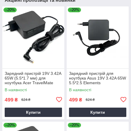
Акційні пропозиції та новинки
–20%
–20%
Зарядний пристрій 19V 3.42A
Зарядний пристрій для
65W (5.5*1.7 мм) для
ноутбука Asus 19V 3.42A 65W
ноутбука Acer TravelMate
5.5*2.5 Elements
P2510-G2-M
В наявності
В наявності
499
499
₴
₴
624 ₴
624 ₴
Купити
Купити
–20%
–20%