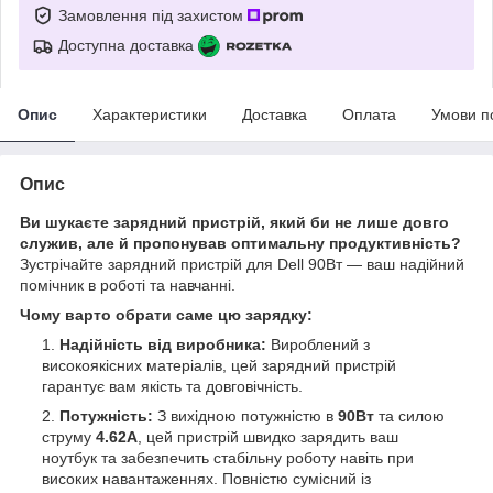
Замовлення під захистом
Доступна доставка
Опис
Характеристики
Доставка
Оплата
Умови п
Опис
Ви шукаєте зарядний пристрій, який би не лише довго
служив, але й пропонував оптимальну продуктивність?
Зустрічайте зарядний пристрій для Dell 90Вт — ваш надійний
помічник в роботі та навчанні.
Чому варто обрати саме цю зарядку:
Надійність від виробника:
Вироблений з
високоякісних матеріалів, цей зарядний пристрій
гарантує вам якість та довговічність.
Потужність:
З вихідною потужністю в
90Вт
та силою
струму
4.62А
, цей пристрій швидко зарядить ваш
ноутбук та забезпечить стабільну роботу навіть при
високих навантаженнях. Повністю сумісний із