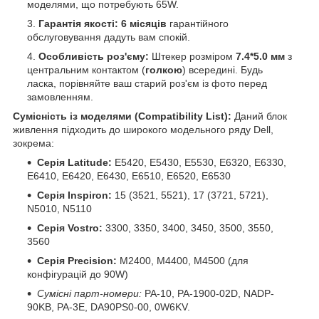
моделями, що потребують 65W.
Гарантія якості:
6 місяців
гарантійного
обслуговування дадуть вам спокій.
Особливість роз'єму:
Штекер розміром
7.4*5.0 мм
з
центральним контактом (
голкою
) всередині. Будь
ласка, порівняйте ваш старий роз'єм із фото перед
замовленням.
Сумісність із моделями (Compatibility List):
Даний блок
живлення підходить до широкого модельного ряду Dell,
зокрема:
Серія Latitude:
E5420, E5430, E5530, E6320, E6330,
E6410, E6420, E6430, E6510, E6520, E6530
Серія Inspiron:
15 (3521, 5521), 17 (3721, 5721),
N5010, N5110
Серія Vostro:
3300, 3350, 3400, 3450, 3500, 3550,
3560
Серія Precision:
M2400, M4400, M4500 (для
конфігурацій до 90W)
Сумісні парт-номери:
PA-10, PA-1900-02D, NADP-
90KB, PA-3E, DA90PS0-00, 0W6KV.