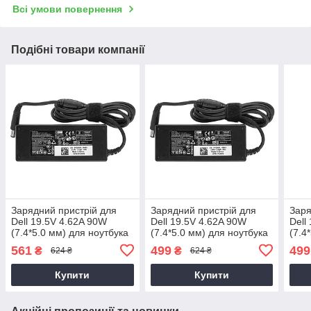
Всі умови повернення
Подібні товари компанії
Зарядний пристрій для
Зарядний пристрій для
Заря
Dell 19.5V 4.62A 90W
Dell 19.5V 4.62A 90W
Dell
(7.4*5.0 мм) для ноутбука
(7.4*5.0 мм) для ноутбука
(7.4
Dell Latitude 14 3470,
Dell 0CM889, 0J62H3, 332-
Dell
561
499
499
₴
₴
624 ₴
624 ₴
P63G, P63G002 90W
1833, 9T215, DF266
90LD
AA9
Купити
Купити