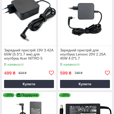
Зарядний пристрій 19V 3.42A
Зарядний пристрій для
65W (5.5*1.7 мм) для
ноутбука Lenovo 20V 2.25A
ноутбука Acer NITRO 5
45W 4.0*1.7
AN515-31 65
В наявності
В наявності
499
599
₴
₴
624 ₴
749 ₴
Купити
Купити
–20%
Подарунок
–20%