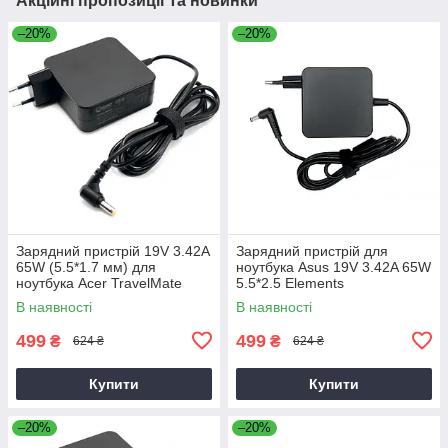
Акційні пропозиції та новинки
–20%
–20%
Зарядний пристрій 19V 3.42A
Зарядний пристрій для
65W (5.5*1.7 мм) для
ноутбука Asus 19V 3.42A 65W
ноутбука Acer TravelMate
5.5*2.5 Elements
P2510-G2-M
В наявності
В наявності
499
499
₴
₴
624 ₴
624 ₴
Купити
Купити
–20%
–20%