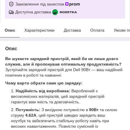
Замовлення під захистом
Доступна доставка
Опис
Характеристики
Доставка
Оплата
Умови п
Опис
Ви шукаєте зарядний пристрій, який би не лише довго
служив, але й пропонував оптимальну продуктивність?
Зустрічайте зарядний пристрій для Dell 90Вт — ваш надійний
помічник в роботі та навчанні.
Чому варто обрати саме цю зарядку:
Надійність від виробника:
Вироблений з
високоякісних матеріалів, цей зарядний пристрій
гарантує вам якість та довговічність.
Потужність:
З вихідною потужністю в
90Вт
та силою
струму
4.62А
, цей пристрій швидко зарядить ваш
ноутбук та забезпечить стабільну роботу навіть при
високих навантаженнях. Повністю сумісний із