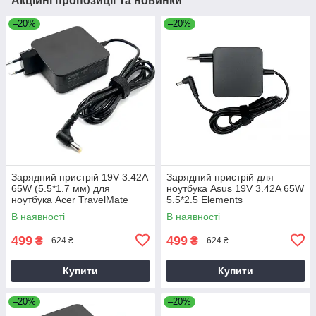
Акційні пропозиції та новинки
–20%
–20%
Зарядний пристрій 19V 3.42A
Зарядний пристрій для
65W (5.5*1.7 мм) для
ноутбука Asus 19V 3.42A 65W
ноутбука Acer TravelMate
5.5*2.5 Elements
P2510-G2-M
В наявності
В наявності
499
499
₴
₴
624 ₴
624 ₴
Купити
Купити
–20%
–20%