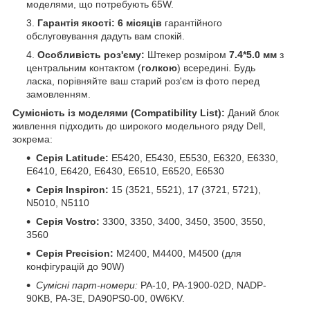
моделями, що потребують 65W.
Гарантія якості:
6 місяців
гарантійного
обслуговування дадуть вам спокій.
Особливість роз'єму:
Штекер розміром
7.4*5.0 мм
з
центральним контактом (
голкою
) всередині. Будь
ласка, порівняйте ваш старий роз'єм із фото перед
замовленням.
Сумісність із моделями (Compatibility List):
Даний блок
живлення підходить до широкого модельного ряду Dell,
зокрема:
Серія Latitude:
E5420, E5430, E5530, E6320, E6330,
E6410, E6420, E6430, E6510, E6520, E6530
Серія Inspiron:
15 (3521, 5521), 17 (3721, 5721),
N5010, N5110
Серія Vostro:
3300, 3350, 3400, 3450, 3500, 3550,
3560
Серія Precision:
M2400, M4400, M4500 (для
конфігурацій до 90W)
Сумісні парт-номери:
PA-10, PA-1900-02D, NADP-
90KB, PA-3E, DA90PS0-00, 0W6KV.