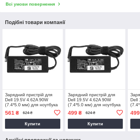
Всі умови повернення
Подібні товари компанії
Зарядний пристрій для
Зарядний пристрій для
Заря
Dell 19.5V 4.62A 90W
Dell 19.5V 4.62A 90W
Dell
(7.4*5.0 мм) для ноутбука
(7.4*5.0 мм) для ноутбука
(7.4
Dell Latitude 14 3470,
Dell 0CM889, 0J62H3, 332-
Dell
561
499
499
₴
₴
624 ₴
624 ₴
P63G, P63G002 90W
1833, 9T215, DF266
90LD
AA9
Купити
Купити