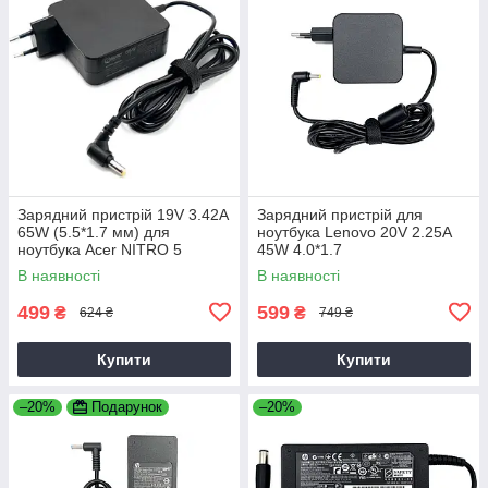
Зарядний пристрій 19V 3.42A
Зарядний пристрій для
65W (5.5*1.7 мм) для
ноутбука Lenovo 20V 2.25A
ноутбука Acer NITRO 5
45W 4.0*1.7
AN515-31 65
В наявності
В наявності
499
599
₴
₴
624 ₴
749 ₴
Купити
Купити
–20%
Подарунок
–20%