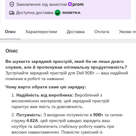
Замовлення під захистом
Доступна доставка
Опис
Характеристики
Доставка
Оплата
Умови п
Опис
Ви шукаєте зарядний пристрій, який би не лише довго
служив, але й пропонував оптимальну продуктивність?
Зустрічайте зарядний пристрій для Dell 90Вт — ваш надійний
помічник в роботі та навчанні.
Чому варто обрати саме цю зарядку:
Надійність від виробника:
Вироблений з
високоякісних матеріалів, цей зарядний пристрій
гарантує вам якість та довговічність.
Потужність:
З вихідною потужністю в
90Вт
та силою
струму
4.62А
, цей пристрій швидко зарядить ваш
ноутбук та забезпечить стабільну роботу навіть при
високих навантаженнях. Повністю сумісний із