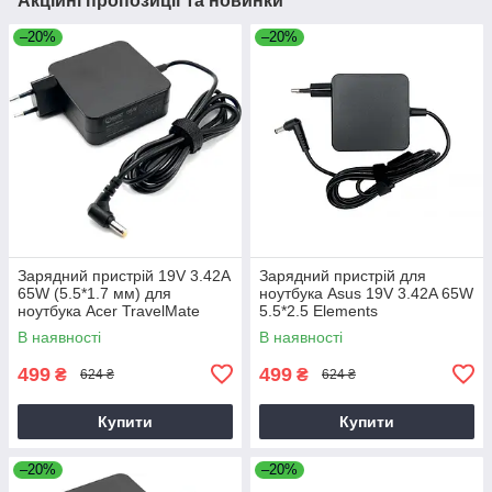
Акційні пропозиції та новинки
–20%
–20%
Зарядний пристрій 19V 3.42A
Зарядний пристрій для
65W (5.5*1.7 мм) для
ноутбука Asus 19V 3.42A 65W
ноутбука Acer TravelMate
5.5*2.5 Elements
P2510-G2-M
В наявності
В наявності
499
499
₴
₴
624 ₴
624 ₴
Купити
Купити
–20%
–20%