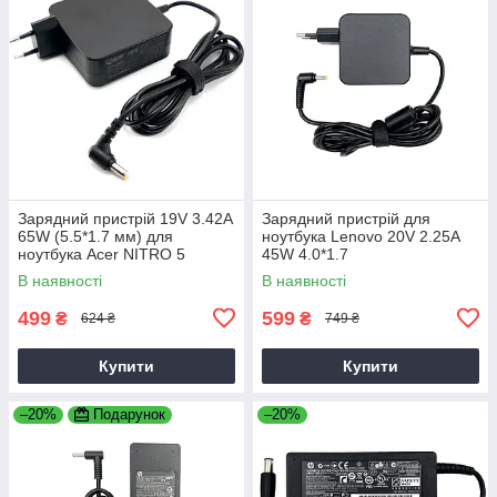
Зарядний пристрій 19V 3.42A
Зарядний пристрій для
65W (5.5*1.7 мм) для
ноутбука Lenovo 20V 2.25A
ноутбука Acer NITRO 5
45W 4.0*1.7
AN515-31 65
В наявності
В наявності
499
599
₴
₴
624 ₴
749 ₴
Купити
Купити
–20%
Подарунок
–20%