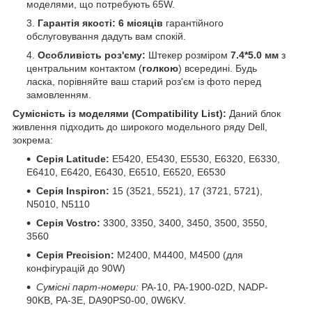
моделями, що потребують 65W.
Гарантія якості:
6 місяців
гарантійного
обслуговування дадуть вам спокій.
Особливість роз'єму:
Штекер розміром
7.4*5.0 мм
з
центральним контактом (
голкою
) всередині. Будь
ласка, порівняйте ваш старий роз'єм із фото перед
замовленням.
Сумісність із моделями (Compatibility List):
Даний блок
живлення підходить до широкого модельного ряду Dell,
зокрема:
Серія Latitude:
E5420, E5430, E5530, E6320, E6330,
E6410, E6420, E6430, E6510, E6520, E6530
Серія Inspiron:
15 (3521, 5521), 17 (3721, 5721),
N5010, N5110
Серія Vostro:
3300, 3350, 3400, 3450, 3500, 3550,
3560
Серія Precision:
M2400, M4400, M4500 (для
конфігурацій до 90W)
Сумісні парт-номери:
PA-10, PA-1900-02D, NADP-
90KB, PA-3E, DA90PS0-00, 0W6KV.