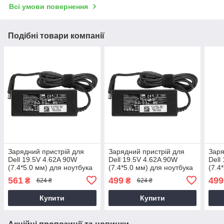
Всі умови повернення
Подібні товари компанії
Зарядний пристрій для
Зарядний пристрій для
Заря
Dell 19.5V 4.62A 90W
Dell 19.5V 4.62A 90W
Dell
(7.4*5.0 мм) для ноутбука
(7.4*5.0 мм) для ноутбука
(7.4
Dell Latitude 14 3470,
Dell 0CM889, 0J62H3, 332-
Dell
561
499
499
₴
₴
624 ₴
624 ₴
P63G, P63G002 90W
1833, 9T215, DF266
90LD
AA9
Купити
Купити