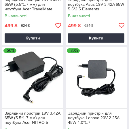
65W (5.5*1.7 мм) для
ноутбука Asus 19V 3.42A 65W
ноутбука Acer TravelMate
5.5*2.5 Elements
P2510-G2-M
В наявності
В наявності
499
499
₴
₴
624 ₴
624 ₴
Купити
Купити
–20%
–20%
Зарядний пристрій 19V 3.42A
Зарядний пристрій для
65W (5.5*1.7 мм) для
ноутбука Lenovo 20V 2.25A
ноутбука Acer NITRO 5
45W 4.0*1.7
AN515-31 65