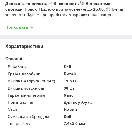
Доставка та оплата:
✅
В наявності.
🚀
Відправимо
сьогодні
Новою Поштою при замовленні до 16:00. 📦 Купіть
зараз та забудьте про проблеми з зарядкою вже завтра!
Приховати
Характеристики
Основні
Виробник
Dell
Країна виробник
Китай
Вихідна напруга (output)
19.5 В
Вихідна потужність
90 Вт
Гарантійний термін
6 міс
Призначення
Для ноутбука
Стан
Новий
Сумісність з брендом
Dell
Тип роз'єму
7.4x5.0 мм