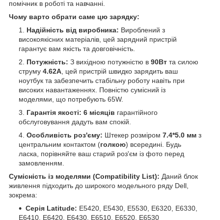
помічник в роботі та навчанні.
Чому варто обрати саме цю зарядку:
Надійність від виробника:
Вироблений з
високоякісних матеріалів, цей зарядний пристрій
гарантує вам якість та довговічність.
Потужність:
З вихідною потужністю в
90Вт
та силою
струму
4.62А
, цей пристрій швидко зарядить ваш
ноутбук та забезпечить стабільну роботу навіть при
високих навантаженнях. Повністю сумісний із
моделями, що потребують 65W.
Гарантія якості:
6 місяців
гарантійного
обслуговування дадуть вам спокій.
Особливість роз'єму:
Штекер розміром
7.4*5.0 мм
з
центральним контактом (
голкою
) всередині. Будь
ласка, порівняйте ваш старий роз'єм із фото перед
замовленням.
Сумісність із моделями (Compatibility List):
Даний блок
живлення підходить до широкого модельного ряду Dell,
зокрема:
Серія Latitude:
E5420, E5430, E5530, E6320, E6330,
E6410, E6420, E6430, E6510, E6520, E6530