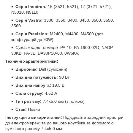
Серія Inspiron:
15 (3521, 5521), 17 (3721, 5721),
N5010, N5110
Серія Vostro:
3300, 3350, 3400, 3450, 3500, 3550,
3560
Серія Precision:
M2400, M4400, M4500 (для
конфігурацій до 90W)
Сумісні парт-номери:
PA-10, PA-1900-02D, NADP-
90KB, PA-3E, DA90PS0-00, 0W6KV.
Технічні характеристики:
Виробник:
Dell (сумісний)
Вихідна потужність:
90 Вт
Вихідна напруга:
19.5 В
Сила струму:
4.62 А
Тип роз'єму:
7.4x5.0 мм (з голкою)
Стан:
Новий
Інструкція з використання:
Під'єднайте зарядний пристрій
до електромережі та до вашого ноутбука за допомогою
сумісного роз'єму 7.4x5.0 мм.