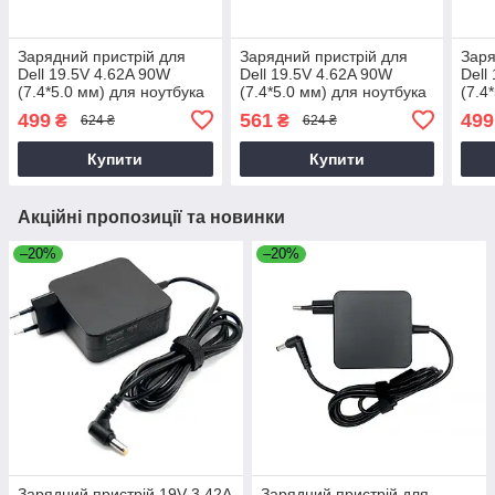
Зарядний пристрій для
Зарядний пристрій для
Заря
Dell 19.5V 4.62A 90W
Dell 19.5V 4.62A 90W
Dell
(7.4*5.0 мм) для ноутбука
(7.4*5.0 мм) для ноутбука
(7.4
Dell Vostro 3550
Dell Latitude 14 3470,
Dell
499
561
499
₴
₴
624 ₴
624 ₴
P63G, P63G002 90W
1833
Купити
Купити
Акційні пропозиції та новинки
–20%
–20%
Зарядний пристрій 19V 3.42A
Зарядний пристрій для