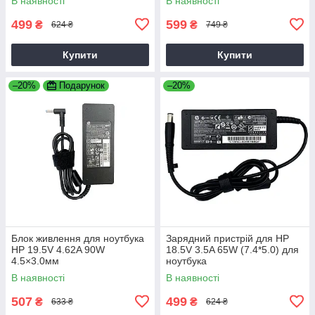
В наявності
В наявності
499
599
₴
₴
624 ₴
749 ₴
Купити
Купити
–20%
Подарунок
–20%
Блок живлення для ноутбука
Зарядний пристрій для HP
HP 19.5V 4.62A 90W
18.5V 3.5A 65W (7.4*5.0) для
4.5×3.0мм
ноутбука
В наявності
В наявності
507
499
₴
₴
633 ₴
624 ₴