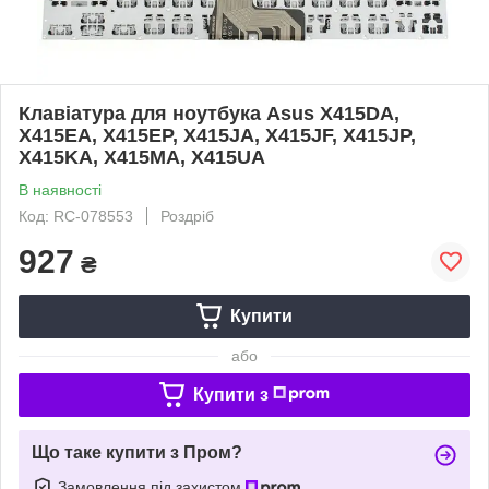
Клавіатура для ноутбука Asus X415DA,
X415EA, X415EP, X415JA, X415JF, X415JP,
X415KA, X415MA, X415UA
В наявності
Код: RC-078553
Роздріб
927
₴
Купити
або
Купити з
Що таке купити з Пром?
Замовлення під захистом