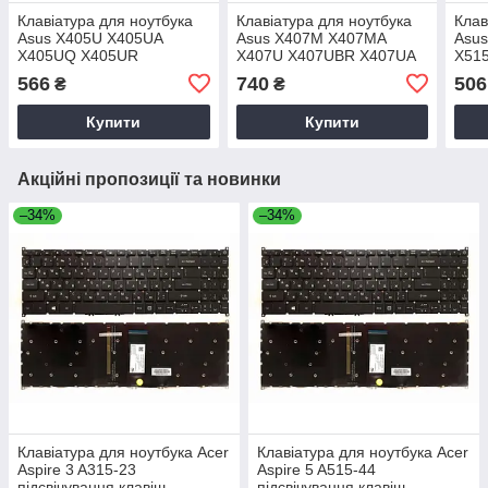
Клавіатура для ноутбука
Клавіатура для ноутбука
Клав
Asus X405U X405UA
Asus X407M X407MA
Asus
X405UQ X405UR
X407U X407UBR X407UA
X51
X407UB X407UF A407
566
740
506
₴
₴
PWR чорна без рамки
Прямий Enter Original PRC
Купити
Купити
Акційні пропозиції та новинки
–34%
–34%
Клавіатура для ноутбука Acer
Клавіатура для ноутбука Acer
Aspire 3 A315-23
Aspire 5 A515-44
підсвічування клавіш
підсвічування клавіш