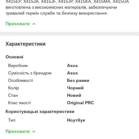
X415EP, X415JA, X415JF, X415JP, X415KA, X415MA, X415UA
виготовлена з високоякісних матеріалів, забезпечуючи
тривалий термін служби та безпеку використання.
Приховати
Характеристики
Основні
Виробник
Asus
Сумісність з брендом
Asus
Особливості
Без рамки
Колір
Чорний
Стан
Новий
Клас якості
Original PRC
Користувацькі характеристики
Тип
Ноутбук
Приховати