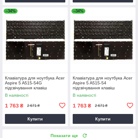
–34%
–34%
Клавіатура для ноутбука Acer
Клавіатура для ноутбука Acer
Aspire 5 A515-54G
Aspire 5 A515-54
підсвічування клавіш
підсвічування клавіш
В наявності
В наявності
1 763
1 763
₴
₴
2 671 ₴
2 671 ₴
Купити
Купити
Показати ще