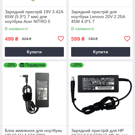
Зарядний пристрій 19V 3.42A
Зарядний пристрій для
65W (5.5*1.7 мм) для
ноутбука Lenovo 20V 2.25A
ноутбука Acer NITRO 5
45W 4.0*1.7
AN515-31 65
В наявності
В наявності
499
599
₴
₴
624 ₴
749 ₴
Купити
Купити
–20%
Подарунок
–20%
Блок живлення для ноутбука
Зарядний пристрій для HP