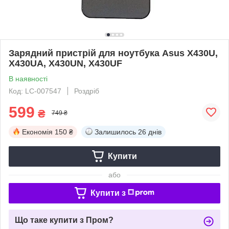
Зарядний пристрій для ноутбука Asus X430U,
X430UA, X430UN, X430UF
В наявності
Код: LC-007547
Роздріб
599
₴
749 ₴
Економія
150 ₴
Залишилось
26 днів
Купити
або
Купити з
Що таке купити з Пром?