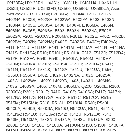
UX433FA; UX433FN; UX461; UX461U; UX461UA; UX461UN;
UX533; UX533F; UX533FD; UX560; UX560U; UX560UA; Asus
VivoBook E203; E203M; E203MA; E203NA; E402; E402N;
E402NA; E402S; E402SA; E402WA; E402YA; E403; E403N;
E403NA; E403S; E403SA; E406; E406M; E406MA; E406N;
E406NA; E406S; E406SA; E502; E502N; E502NA; E502S;
E502SA; F200; F200CA; F200MA; F201E; F202E; F402; F402B;
F402BA; F402N; F402NA; F402S; F402SA; F402Y; F402YA;
F411; F411U; F411UA; F441; F441M; F441MA; F441N; F441NA;
F441S; F441SA; F510; F510U; F510UA; F512; F512D; F512DA;
F512F; F512FA; F540; F540L; F540LA; F540M; F540MA;
F540N; F540NA; F540S; F540SA; F540U; F540UA; F541;
F541N; F541NA; F541S; F541SA; F541U; F541UA; F556;
F556U; F556UA; L402; L402N; L402NA; L402S; L402SA;
L402W; L402WA; L402Y; L402YA; L403; L403N; L403NA;
L403S; L403SA; L406; L406M; L406MA; Q200; Q200E; R200;
R200CA; R201; R201E; R416; R416S; R416SA; R417; R417N;
R417NA; R417S; R417SA; R512; R512C; R512CA; R515;
R515M; R515MA; R518; R518U; R518UA; R540; R540L;
R540LA; R540S; R540SA; R540U; R540UA; R541; R541N;
R541NA; R541U; R541UA; R542; R542U; R542UA; R543;
R543M; R543MA; R543N; R543NA; R543U; R543UA; S200;
S200E; S410; S410U; S410UA; S410UN; S430; S430F; S430FA;
S430U; S430UA; S430UN; S510; S510U; S510UA; S510UQ;