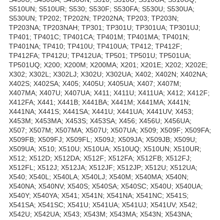
S510UN; S510UR; S530; S530F; S530FA; S530U; S530UA;
S530UN; TP202; TP202N; TP202NA; TP203; TP203N;
TP203NA; TP203NAH; TP301; TP301U; TP301UA; TP301UJ;
TP401; TP401C; TP401CA; TP401M; TP401MA; TP401N;
TP401NA; TP410; TP410U; TP410UA; TP412; TP412F;
TP412FA; TP412U; TP412UA; TP501; TP501U; TP501UA;
TP501UQ; X200; X200M; X200MA; X201; X201E; X202; X202E;
X302; X302L; X302LJ; X302U; X302UA; X402; X402N; X402NA;
X402S; X402SA; X405; X405U; X405UA; X407; X407M;
X407MA; X407U; X407UA; X411; X411U; X411UA; X412; X412F;
X412FA; X441; X441B; X441BA; X441M; X441MA; X441N;
X441NA; X441S; X441SA; X441U; X441UA; X441UV; X453;
X453M; X453MA; X453S; X453SA; X456; X456U; X456UA;
X507; X507M; X507MA; X507U; X507UA; X509; X509F; X509FA;
X509FB; X509FJ; X509FL; X509J; X509JA; X509JB; X509U;
X509UA; X510; X510U; X510UA; X510UQ; X510UN; X510UR;
X512; X512D; X512DA; X512F; X512FA; X512FB; X512FJ;
X512FL; X512J; X512JA; X512JF; X512JP; X512U; X512UA;
X540; X540L; X540LA; X540LJ; X540M; X540MA; X540N;
X540NA; X540NV; X540S; X540SA; X540SC; X540U; X540UA;
X540Y; X540YA; X541; X541N; X541NA; X541NC; X541S;
X541SA; X541SC; X541U; X541UA; X541UJ; X541UV; X542;
X542U; X542UA; X543; X543M; X543MA; X543N; X543NA;