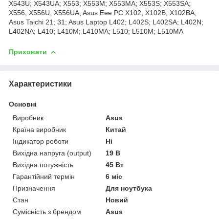
X543U; X543UA; X553; X553M; X553MA; X553S; X553SA;
X556; X556U; X556UA; Asus Eee PC X102; X102B; X102BA;
Asus Taichi 21; 31; Asus Laptop L402; L402S; L402SA; L402N;
L402NA; L410; L410M; L410MA; L510; L510M; L510MA
Приховати
Характеристики
Основні
Виробник
Asus
Країна виробник
Китай
Індикатор роботи
Ні
Вихідна напруга (output)
19 В
Вихідна потужність
45 Вт
Гарантійний термін
6 міс
Призначення
Для ноутбука
Стан
Новий
Сумісність з брендом
Asus