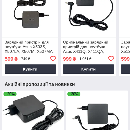
Зарядний пристрій для
Оригінальний зарядний
Заря
ноутбука Asus X503S,
пристрій для ноутбука
ноут
X507LA, X507M, X507MA,
Asus X411Q, X411QA,
X51
X507U, X507UA, X507UB,
X411U, X411UA, X411UF,
599
999
599
₴
₴
749 ₴
1 051 ₴
X507UF
X411UN, X411UQ
Купити
Купити
Акційні пропозиції та новинки
–20%
–20%