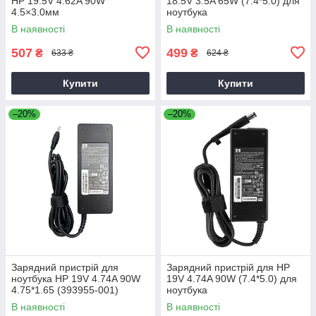
HP 19.5V 4.62A 90W
18.5V 3.5A 65W (7.4*5.0) для
4.5×3.0мм
ноутбука
В наявності
В наявності
507
499
₴
₴
633 ₴
624 ₴
Купити
Купити
–20%
–20%
Зарядний пристрій для
Зарядний пристрій для HP
ноутбука HP 19V 4.74A 90W
19V 4.74A 90W (7.4*5.0) для
4.75*1.65 (393955-001)
ноутбука
В наявності
В наявності