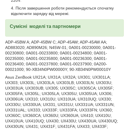
220V.
Після завершення роботи рекомендується спочатку
відключити зарядку від мережі.
Сумісні моделі та партномери
ADP-45BW A; ADP-45BW C; ADP-45AW; ADP-45AW AA;
AD883020; AD890M26; N45W-01; 0A001-00230000; 0A001-
00230800; 0A001-00233800; 0A001-00234800; 0A001-
00235000; 0A001-00235800; 0A001-00236300; 0A001-
00236400; 0A001-00237800; 0A001-00237900; 0A200-
00021000; 90-XB34N0PW00000Y; 90-XB34N0PW00010Y
Asus ZenBook UX21A; UX31A; UX32A; UX301; UX301LA;
UX303; UX303L; UX303LA; UX303LB; UX303LN; UX303U;
UX303UA; UX303UB; UX305; UX305C; UX305CA; UX305F;
UX305FA; UX305L; UX305LA; UX305U; UX305UA; UX306;
UX306UA; UX310; UX310U; UX310UA; UX310UQ; UX330;
UX330U; UX330UA; UX331; UX331U; UX331UA; UX331UN;
UX331UAL; UX333; UX333F; UX333FA; UX333FN; UX360;
UX360C; UX360CA; UX360U; UX360UA; UX410; UX410U;
UX410UA; UX410UQ; UX430; UX430U; UX430UA; UX430UQ;
UX430UN; UX431; UX431F; UX431FA; UX433; UX433F;