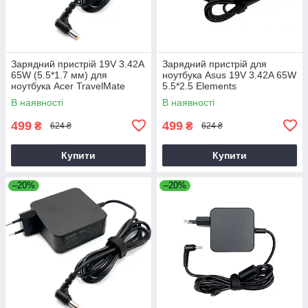
Зарядний пристрій 19V 3.42A
Зарядний пристрій для
65W (5.5*1.7 мм) для
ноутбука Asus 19V 3.42A 65W
ноутбука Acer TravelMate
5.5*2.5 Elements
P2510-G2-M
В наявності
В наявності
499
499
₴
₴
624 ₴
624 ₴
Купити
Купити
–20%
–20%