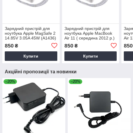
Зарядний пристрій для
Зарядний пристрій для
Заря
ноутбука Apple MagSafe 2
ноутбука Apple MacBook
ноут
14.85V 3.05A 45W (A1436)
Air 11 ( середина 2012 р.)
Air 1
850
850
850
₴
₴
Купити
Купити
Акційні пропозиції та новинки
–20%
–20%