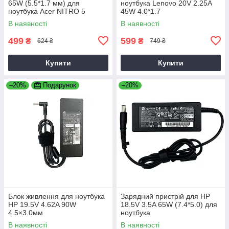
65W (5.5*1.7 мм) для
ноутбука Lenovo 20V 2.25A
ноутбука Acer NITRO 5
45W 4.0*1.7
AN515-31 65
В наявності
В наявності
499
599
₴
₴
624 ₴
749 ₴
Купити
Купити
–20%
Подарунок
–20%
Блок живлення для ноутбука
Зарядний пристрій для HP
HP 19.5V 4.62A 90W
18.5V 3.5A 65W (7.4*5.0) для
4.5×3.0мм
ноутбука
В наявності
В наявності