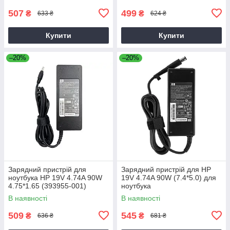
507
499
₴
₴
633 ₴
624 ₴
Купити
Купити
–20%
–20%
Зарядний пристрій для
Зарядний пристрій для HP
ноутбука HP 19V 4.74A 90W
19V 4.74A 90W (7.4*5.0) для
4.75*1.65 (393955-001)
ноутбука
В наявності
В наявності
509
545
₴
₴
636 ₴
681 ₴