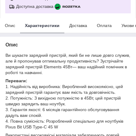
Доступна доставка
Опис
Характеристики
Доставка
Оплата
Умови 
Опис
Ви шукаєте зарядний пристрій, який би не лише довго служив,
але й пропонував оптимальну продуктивність? Зустрічайте
зарядний пристрій Elements 45Вт— ваш надійний помічник в
роботі та навчанні.
Переваги:
1. Надійність від виробника: Вироблений високоякісно, цей
зарядний пристрій гарантує вам якість та довговічність.
2. Потужність: З вихідною потужністю в 45Вт, цей пристрій
швидко зарядить ваш ноутбук.
3. Гарантія якості: 6 місяців гарантійного обслуговування
дадуть вам спокій.
4. Повна сумісність: Розроблений спеціально для ноутбуків
Pixus Bit USB Type-C 45 W
Використані високоякісні матеріали забезпечують довгий