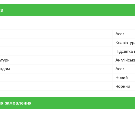
ки
Acer
Клавіатур
Підсвітка
атури
Англійськ
ендом
Acer
Новий
Чорний
ля замовлення