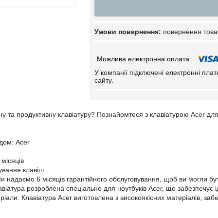
повернення това
У компанії підключені електронні пла
сайту.
ну та продуктивну клавіатуру? Познайомтеся з клавіатурою Acer для 
дом: Acer
 місяців
чування клавіш
Ми надаємо 6 місяців гарантійного обслуговування, щоб ви могли бути
авіатура розроблена спеціально для ноутбуків Acer, що забезпечує і
еріали: Клавіатура Acer виготовлена з високоякісних матеріалів, за