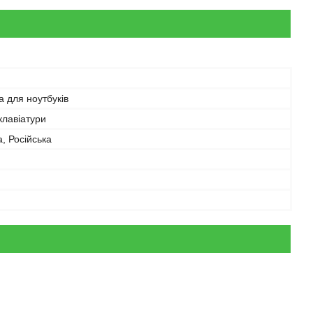
а для ноутбуків
 клавіатури
а, Російська