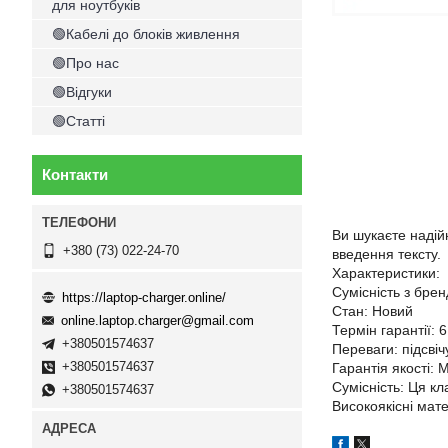
для ноутбуків
🟢Кабелі до блоків живлення
🟢Про нас
🟢Відгуки
🟢Статті
Контакти
Ви шукаєте надій
+380 (73) 022-24-70
введення тексту.
Характеристики:
Сумісність з брен
https://laptop-charger.online/
Стан: Новий
online.laptop.charger@gmail.com
Термін гарантії: 6
+380501574637
Переваги: підсві
+380501574637
Гарантія якості: 
Сумісність: Ця кл
+380501574637
Високоякісні мат