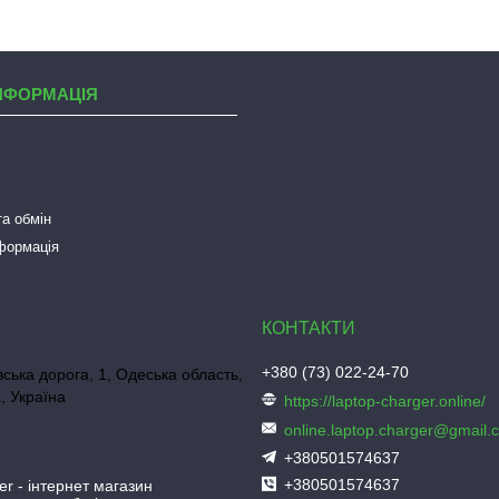
НФОРМАЦІЯ
а обмін
нформація
+380 (73) 022-24-70
ська дорога, 1, Одеська область,
, Україна
https://laptop-charger.online/
online.laptop.charger@gmail.
+380501574637
+380501574637
er - інтернет магазин