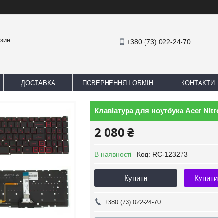
азин
+380 (73) 022-24-70
ДОСТАВКА
ПОВЕРНЕННЯ І ОБМІН
КОНТАКТИ
Клавіатура для ноутбука Acer Nit
2 080 ₴
В наявності
Код:
RC-123273
Купити
Купити
+380 (73) 022-24-70