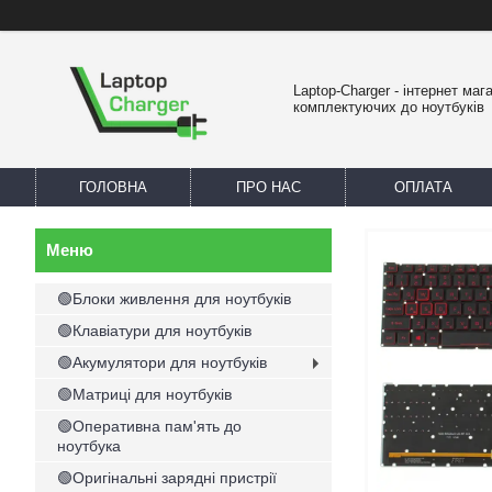
Laptop-Charger - інтернет маг
комплектуючих до ноутбуків
ГОЛОВНА
ПРО НАС
ОПЛАТА
🟢Блоки живлення для ноутбуків
🟢Клавіатури для ноутбуків
🟢Акумулятори для ноутбуків
🟢Матриці для ноутбуків
🟢Оперативна пам'ять до
ноутбука
🟢Оригінальні зарядні пристрії