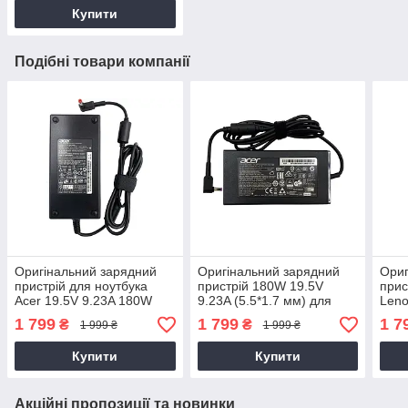
Купити
Подібні товари компанії
Оригінальний зарядний
Оригінальний зарядний
Ориг
пристрій для ноутбука
пристрій 180W 19.5V
прис
Acer 19.5V 9.23A 180W
9.23A (5.5*1.7 мм) для
Leno
5.5*1.7 (ADP-180TB F)
ноутбука Acer ConceptD 5
15A
1 799
1 799
1 7
₴
₴
1 999 ₴
1 999 ₴
CN515-71, CN517-71
Купити
Купити
Акційні пропозиції та новинки