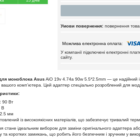
25 днів
повернення това
У компанії підключені електронні пла
сайту.
для моноблока Asus
AiO 19v 4.74a 90w 5.5*2.5mm — це надійний і
вашого комп’ютера. Цей адаптер спеціально розроблений для моделі
еристики:
:
90 Вт
 В
2.5 мм
товлений із високоякісних матеріалів, що забезпечує тривалий терм
я стане ідеальним вибором для заміни оригінального адаптера або 
у та коротких замикань, що робить його безпечним і зручним у вико