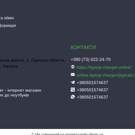
а обмін
нформація
+380 (73) 022-24-70
ська дорога, 1, Одеська область,
, Україна
https://laptop-charger.online/
online.laptop.charger@gmail.
+380501574637
+380501574637
er - інтернет магазин
х до ноутбуків
+380501574637
Сайт створений на маркетплейсі
Prom.ua