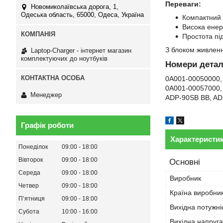
Переваги:
Новомиколаївська дорога, 1,
Одеська область, 65000, Одеса, Україна
Компактний 
Висока енер
Простота пі
З блоком живленн
Laptop-Charger - інтернет магазин
комплектуючих до ноутбуків
Номери детал
0A001-00050000,
0A001-00057000,
Менеджер
ADP-90SB BB, A
Графік роботи
Характеристи
Понеділок
09:00
18:00
Вівторок
09:00
18:00
Основні
Середа
09:00
18:00
Виробник
Четвер
09:00
18:00
Країна виробни
Пʼятниця
09:00
18:00
Вихідна потужні
Субота
10:00
16:00
Вихідна напруга