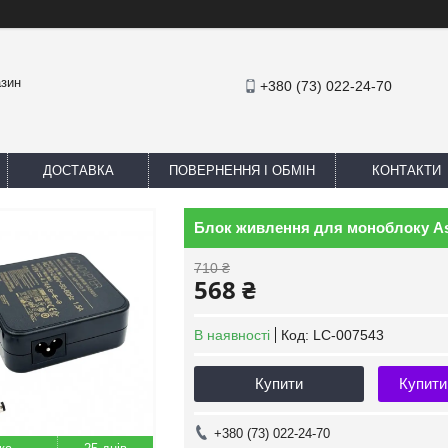
азин
+380 (73) 022-24-70
ДОСТАВКА
ПОВЕРНЕННЯ І ОБМІН
КОНТАКТИ
Блок живлення для моноблоку As
710 ₴
568 ₴
В наявності
Код:
LC-007543
Купити
Купити
+380 (73) 022-24-70