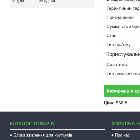
Неділя
Вихідний
Гарантійний тер
Призначення
Сумісність з бр
Стан
Тип роз'єму
Користувальн
Сила тока
Тип підключенн
Інформація д
Ціна:
568 ₴
КАТАЛОГ ТОВАРІВ
КОРИСНА І
Блоки живлення для ноутбуків
Про нас