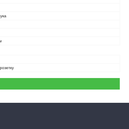
бука
м
 розетку