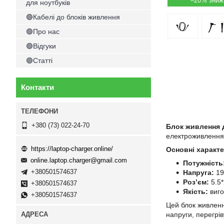
–20%
для ноутбуків
🟢Кабелі до блоків живлення
🟢Про нас
🟢Відгуки
🟢Статті
Контакти
+380 (73) 022-24-70
Блок живлення 
електроживлення 
https://laptop-charger.online/
Основні характ
online.laptop.charger@gmail.com
Потужність
+380501574637
Напруга:
19
Роз’єм:
5.5*
+380501574637
Якість:
виго
+380501574637
Цей блок живленн
напруги, перегрів