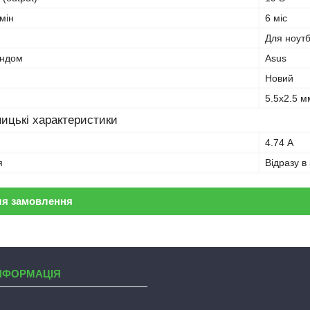
мін
6 міс
Для ноут
ендом
Asus
Новий
5.5x2.5 м
ицькі характеристики
4.74 А
я
Відразу в
ля замовлення
НФОРМАЦІЯ