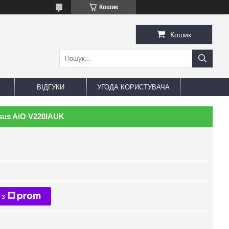
Кошик
Кошик
ВІДГУКИ
УГОДА КОРИСТУВАЧА
us AiO V220IAUK
 з