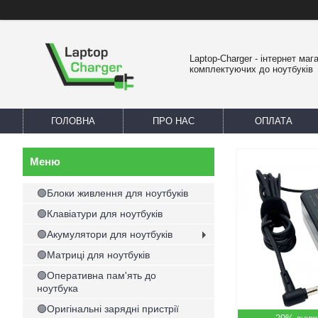
Laptop-Charger - інтернет маг
комплектуючих до ноутбуків
ГОЛОВНА
ПРО НАС
ОПЛАТА
🟢Блоки живлення для ноутбуків
🟢Клавіатури для ноутбуків
🟢Акумулятори для ноутбуків
🟢Матриці для ноутбуків
🟢Оперативна пам'ять до
ноутбука
🟢Оригінальні зарядні пристрії