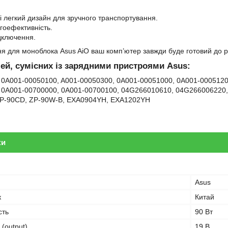
і легкий дизайн для зручного транспортування.
гоефективність.
дключення.
я для моноблока Asus AiO ваш комп’ютер завжди буде готовий до р
ей, сумісних із зарядними пристроями Asus:
 0A001-00050100, A001-00050300, 0A001-00051000, 0A001-0005120
 0A001-00700000, 0A001-00700100, 04G266010610, 04G266006220
DP-90CD, ZP-90W-B, EXA0904YH, EXA1202YH
ки
Asus
к
Китай
сть
90 Вт
 (output)
19 В