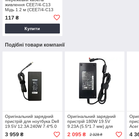
живлення CEE7/4-C13
Мідь 1.2 м (CEE7/4-C13
CU)
117
₴
Купити
Подібні товари компанії
Оригінальний зарядний
Оригінальний зарядний
Ориг
пристрій для ноутбука Dell
пристрій 180W 19.5V
прис
19.5V 12.3A 240W 7.4*5.0
9.23A (5.5*1.7 мм) для
Acer
pin Gen4 Original PRC
ноутбука Acer Predator
14.3
3 959
2 095
4 3
₴
₴
2 328 ₴
Helios PH315-55
KP.2