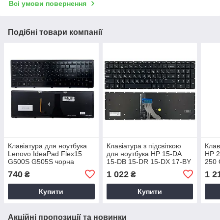
Всі умови повернення
Подібні товари компанії
Клавіатура для ноутбука
Клавіатура з підсвіткою
Клав
Lenovo IdeaPad Flex15
для ноутбука HP 15-DA
HP 2
G500S G505S чорна
15-DB 15-DR 15-DX 17-BY
250 
підсвітка (25214140)
17-CA 250 255 256 G7 250
AC 1
740
1 022
1 2
₴
₴
255 G8
чорн
Ente
Купити
Купити
Акційні пропозиції та новинки