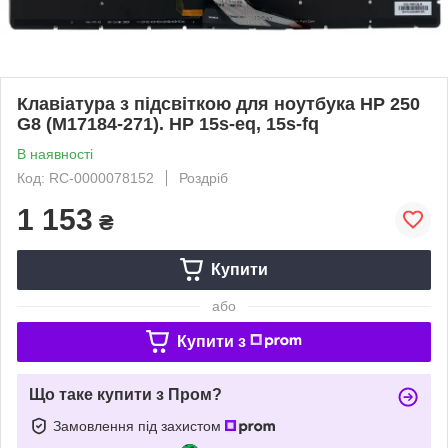
Клавіатура з підсвіткою для ноутбука HP 250
G8 (M17184-271). HP 15s-eq, 15s-fq
В наявності
Код: RC-0000078152
Роздріб
1 153
₴
Купити
або
Купити з
Що таке купити з Пром?
Замовлення під захистом