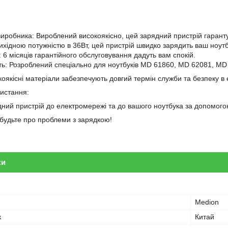
 виробника: Вироблений високоякісно, цей зарядний пристрій гарантує
вихідною потужністю в 36Вт, цей пристрій швидко зарядить ваш ноутб
і: 6 місяців гарантійного обслуговування дадуть вам спокій.
сть: Розроблений спеціально для ноутбуків MD 61860, MD 62081, 
оякісні матеріали забезпечують довгий термін служби та безпеку в 
ристання:
дний пристрій до електромережі та до вашого ноутбука за допомогою
забудьте про проблеми з зарядкою!
ки
Medion
к
Китай