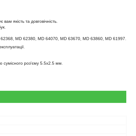
 вам якість та довговічність.
ук.
MD 62368, MD 62380, MD 64070, MD 63670, MD 63860, MD 61997.
експлуатації.
 сумісного роз'єму 5.5x2.5 мм.