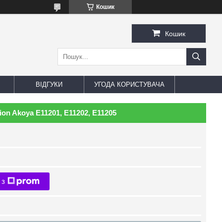
Кошик
Кошик
ВІДГУКИ
УГОДА КОРИСТУВАЧА
n Akoya E11201, E11202, E11205
 з