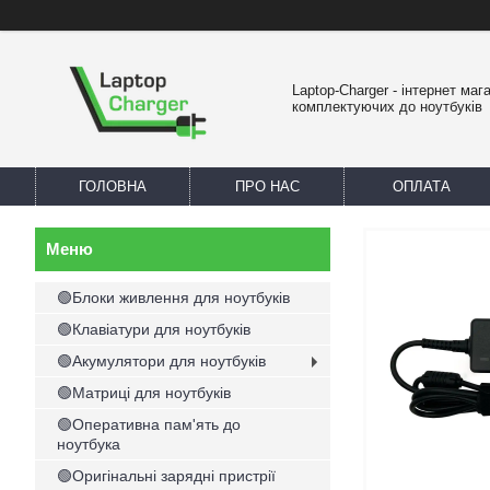
Laptop-Charger - інтернет маг
комплектуючих до ноутбуків
ГОЛОВНА
ПРО НАС
ОПЛАТА
🟢Блоки живлення для ноутбуків
🟢Клавіатури для ноутбуків
🟢Акумулятори для ноутбуків
🟢Матриці для ноутбуків
🟢Оперативна пам'ять до
ноутбука
🟢Оригінальні зарядні пристрії