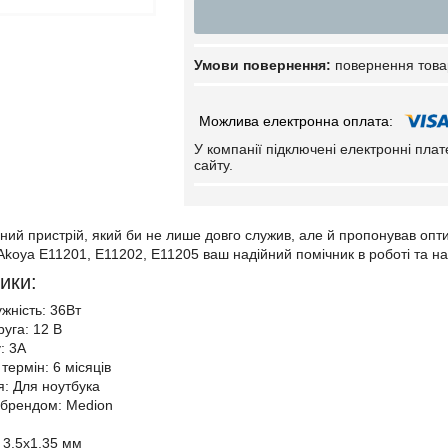
повернення това
У компанії підключені електронні пла
сайту.
ний пристрій, який би не лише довго служив, але й пропонував опт
Akoya E11201, E11202, E11205 ваш надійний помічник в роботі та на
ики:
жність: 36Вт
руга: 12 В
: 3А
термін: 6 місяців
: Для ноутбука
з брендом: Medion
 3.5x1.35 мм