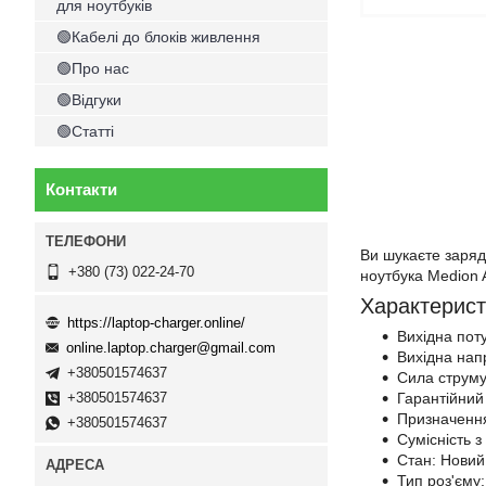
для ноутбуків
🟢Кабелі до блоків живлення
🟢Про нас
🟢Відгуки
🟢Статті
Контакти
Ви шукаєте заряд
+380 (73) 022-24-70
ноутбука Medion 
Характерист
https://laptop-charger.online/
Вихідна поту
online.laptop.charger@gmail.com
Вихідна нап
+380501574637
Сила струму
Гарантійний 
+380501574637
Призначення
+380501574637
Сумісність 
Стан: Новий
Тип роз'єму: