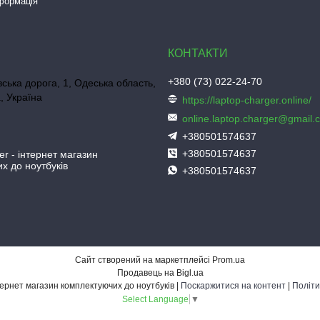
нформація
+380 (73) 022-24-70
ська дорога, 1, Одеська область,
, Україна
https://laptop-charger.online/
online.laptop.charger@gmail.
+380501574637
+380501574637
er - інтернет магазин
х до ноутбуків
+380501574637
Сайт створений на маркетплейсі
Prom.ua
Продавець на Bigl.ua
Laptop-Charger - інтернет магазин комплектуючих до ноутбуків |
Поскаржитися на контент
|
Політи
Select Language
▼