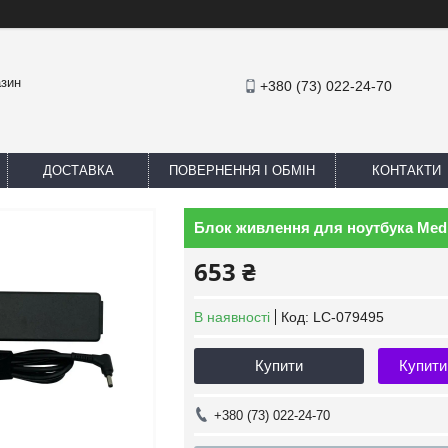
азин
+380 (73) 022-24-70
ДОСТАВКА
ПОВЕРНЕННЯ І ОБМІН
КОНТАКТИ
Блок живлення для ноутбука Medio
653 ₴
В наявності
Код:
LC-079495
Купити
Купити
+380 (73) 022-24-70