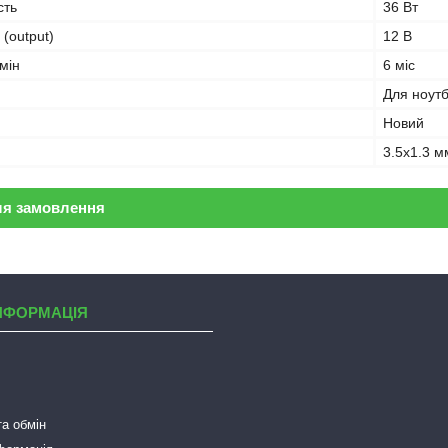
сть
36 Вт
 (output)
12 В
мін
6 міс
Для ноут
Новий
3.5х1.3 м
ля замовлення
НФОРМАЦІЯ
а обмін