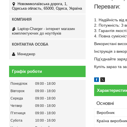
Новомиколаївська дорога, 1,
Переваги:
Одеська область, 65000, Одеса, Україна
1. Надійність від
2. Потужність: З 
Laptop-Charger - інтернет магазин
3. Гарантія якост
комплектуючих до ноутбуків
4. Повна сумісні
Використані висок
Інструкція з вико
Менеджер
Під'єднайте заря
Купіть зараз та 
Графік роботи
Понеділок
09:00
18:00
Характеристи
Вівторок
09:00
18:00
Середа
09:00
18:00
Основні
Четвер
09:00
18:00
Виробник
Пʼятниця
09:00
18:00
Субота
10:00
16:00
Країна виробни