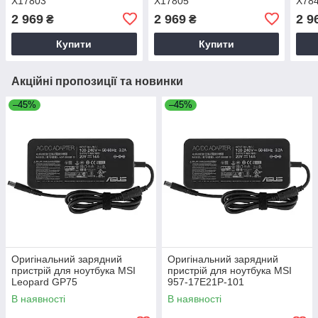
X17803
X17805
X78
2 969
2 969
2 9
₴
₴
Купити
Купити
Акційні пропозиції та новинки
–45%
–45%
Оригінальний зарядний
Оригінальний зарядний
пристрій для ноутбука MSI
пристрій для ноутбука MSI
Leopard GP75
957-17E21P-101
В наявності
В наявності