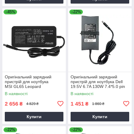
–45%
–22%
Оригінальний зарядний
Оригінальний зарядний
пристрій для ноутбука
пристрій для ноутбука Dell
MSI GL65 Leopard
19.5V 6.7A 130W 7.4*5.0 pin
Slim (PA-4E)
В наявності
В наявності
2 656
1 451
₴
₴
4 829 ₴
1 860 ₴
Купити
Купити
–22%
–22%