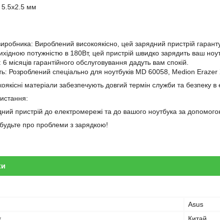
 5.5x2.5 мм
 виробника: Вироблений високоякісно, цей зарядний пристрій гарантує
вихідною потужністю в 180Вт, цей пристрій швидко зарядить ваш ноут
і: 6 місяців гарантійного обслуговування дадуть вам спокій.
сть: Розроблений спеціально для ноутбуків MD 60058, Medion Erazer 
оякісні матеріали забезпечують довгий термін служби та безпеку в 
ристання:
дний пристрій до електромережі та до вашого ноутбука за допомогою
забудьте про проблеми з зарядкою!
ки
Asus
к
Китай