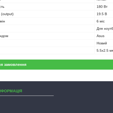
сть
180 Вт
 (output)
19.5 В
мін
6 міс
Для ноут
ендом
Asus
Новий
5.5x2.5 м
ля замовлення
НФОРМАЦІЯ