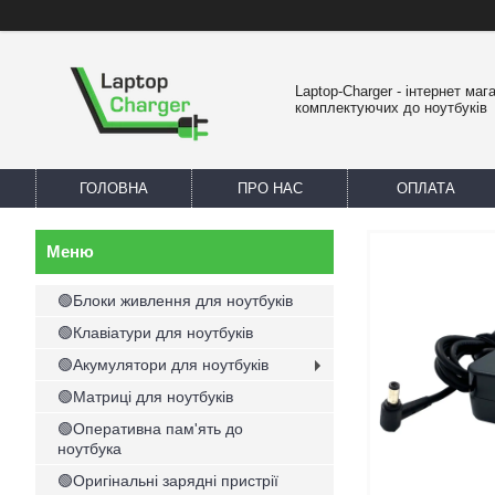
Laptop-Charger - інтернет маг
комплектуючих до ноутбуків
ГОЛОВНА
ПРО НАС
ОПЛАТА
🟢Блоки живлення для ноутбуків
🟢Клавіатури для ноутбуків
🟢Акумулятори для ноутбуків
🟢Матриці для ноутбуків
🟢Оперативна пам'ять до
ноутбука
🟢Оригінальні зарядні пристрії