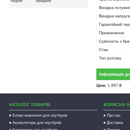
Неділя
Вихідний
Вихідна потужні
Вихідна напруга
Гарантійний тер
Призначення
Сумісність з бр
Стан
Тип роз'єму
Інформація д
Ціна:
1 897 ₴
КАТАЛОГ ТОВАРІВ
КОРИСНА І
Блоки живлення для ноутбуків
Про нас
Акумулятори для ноутбуків
Доставка
Клавіатури для ноутбуків
Оплата