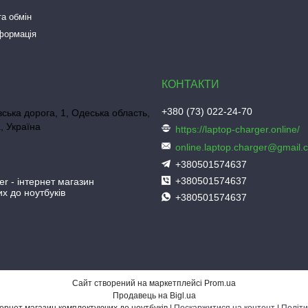
а обмін
нформація
+380 (73) 022-24-70
ська дорога, 1, Одеська область,
, Україна
https://laptop-charger.online/
online.laptop.charger@gmail.
+380501574637
+380501574637
er - інтернет магазин
х до ноутбуків
+380501574637
Сайт створений на маркетплейсі
Prom.ua
Продавець на Bigl.ua