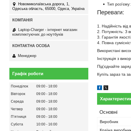
Тип роз'єму:
Новомиколаївська дорога, 1,
Одеська область, 65000, Одеса, Україна
Переваги:
1. Надійність від
Laptop-Charger - інтернет магазин
2. Потужність: З 
комплектуючих до ноутбуків
3. Гарантія якост
4. Повна сумісні
Використані висок
Менеджер
Інструкція з вико
Під'єднайте заря
Графік роботи
Купіть зараз та 
Понеділок
09:00
18:00
Вівторок
09:00
18:00
Характеристи
Середа
09:00
18:00
Четвер
09:00
18:00
Основні
Пʼятниця
09:00
18:00
Виробник
Субота
10:00
16:00
Країна виробни