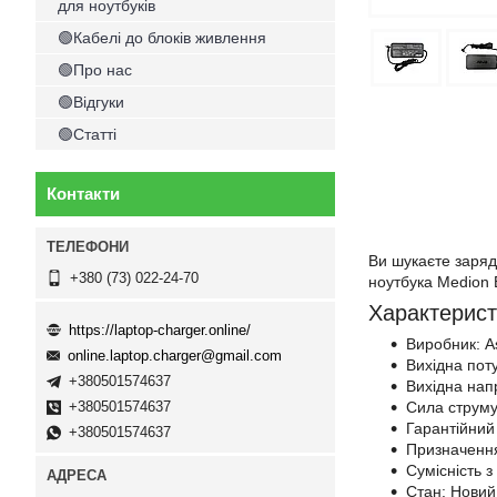
для ноутбуків
🟢Кабелі до блоків живлення
🟢Про нас
🟢Відгуки
🟢Статті
Контакти
Ви шукаєте заряд
+380 (73) 022-24-70
ноутбука Medion 
Характерист
https://laptop-charger.online/
Виробник: A
online.laptop.charger@gmail.com
Вихідна пот
+380501574637
Вихідна напр
Сила струму
+380501574637
Гарантійний 
+380501574637
Призначення
Сумісність 
Стан: Новий