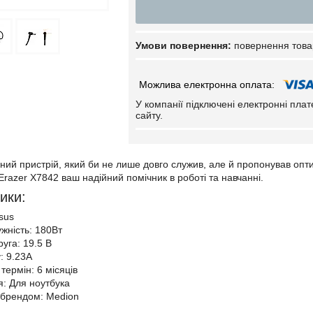
повернення това
У компанії підключені електронні пла
сайту.
ний пристрій, який би не лише довго служив, але й пропонував опт
Erazer X7842 ваш надійний помічник в роботі та навчанні.
ики:
sus
ужність: 180Вт
уга: 19.5 В
: 9.23А
термін: 6 місяців
: Для ноутбука
з брендом: Medion