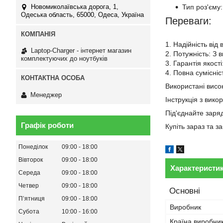
Тип роз'єму:
Новомиколаївська дорога, 1,
Одеська область, 65000, Одеса, Україна
Переваги:
1. Надійність від
Laptop-Charger - інтернет магазин
2. Потужність: З 
комплектуючих до ноутбуків
3. Гарантія якост
4. Повна сумісні
Використані висок
Менеджер
Інструкція з вико
Під'єднайте заря
Графік роботи
Купіть зараз та 
Понеділок
09:00
18:00
Вівторок
09:00
18:00
Характеристи
Середа
09:00
18:00
Четвер
09:00
18:00
Основні
Пʼятниця
09:00
18:00
Виробник
Субота
10:00
16:00
Країна виробни