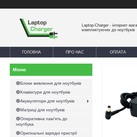
Laptop-Charger - інтернет маг
комплектуючих до ноутбуків
ГОЛОВНА
ПРО НАС
ОПЛАТА
🟢Блоки живлення для ноутбуків
🟢Клавіатури для ноутбуків
🟢Акумулятори для ноутбуків
🟢Матриці для ноутбуків
🟢Оперативна пам'ять до
ноутбука
🟢Оригінальні зарядні пристрії