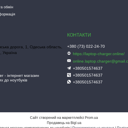
а обмін
нформація
+380 (73) 022-24-70
ська дорога, 1, Одеська область,
, Україна
https://laptop-charger.online/
online.laptop.charger@gmail.
+380501574637
+380501574637
er - інтернет магазин
х до ноутбуків
+380501574637
Сайт створений на маркетплейсі
Prom.ua
Продавець на Bigl.ua