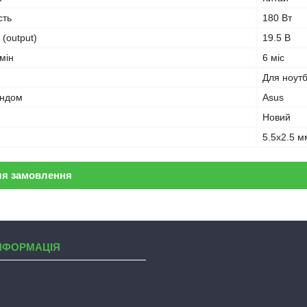
сть
180 Вт
 (output)
19.5 В
мін
6 міс
Для ноут
ендом
Asus
Новий
5.5x2.5 м
ля замовлення
НФОРМАЦІЯ