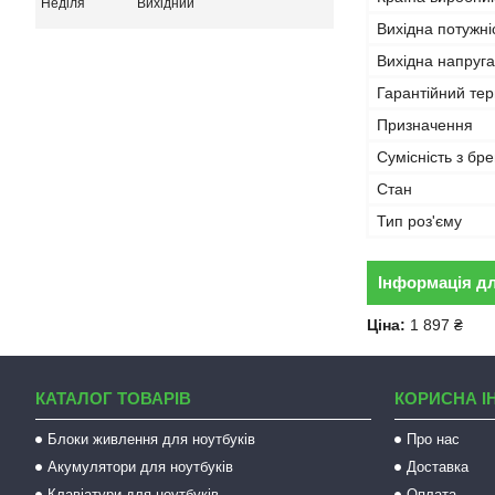
Неділя
Вихідний
Вихідна потужні
Вихідна напруга
Гарантійний тер
Призначення
Сумісність з бр
Стан
Тип роз'єму
Інформація д
Ціна:
1 897 ₴
КАТАЛОГ ТОВАРІВ
КОРИСНА І
Блоки живлення для ноутбуків
Про нас
Акумулятори для ноутбуків
Доставка
Клавіатури для ноутбуків
Оплата