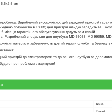
 5.5x2.5 мм
 виробника: Вироблений високоякісно, цей зарядний пристрій гарантує
вихідною потужністю в 180Вт, цей пристрій швидко зарядить ваш ноут
і: 6 місяців гарантійного обслуговування дадуть вам спокій.
сть: Розроблений спеціально для ноутбуків MD 99053, MD 99059, MD
оякісні матеріали забезпечують довгий термін служби та безпеку в 
ристання:
дний пристрій до електромережі та до вашого ноутбука за допомогою
забудьте про проблеми з зарядкою!
ки
Asus
к
Китай