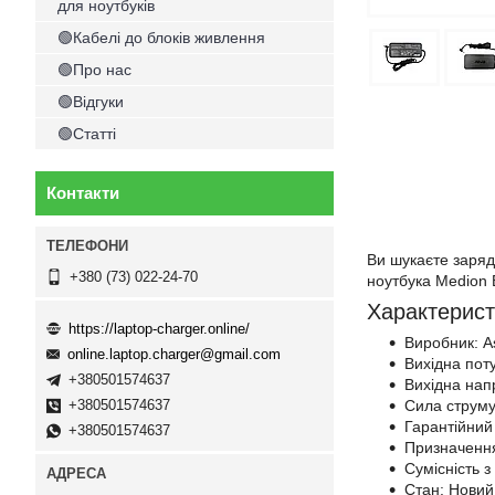
для ноутбуків
🟢Кабелі до блоків живлення
🟢Про нас
🟢Відгуки
🟢Статті
Контакти
Ви шукаєте заряд
+380 (73) 022-24-70
ноутбука Medion 
Характерист
https://laptop-charger.online/
Виробник: A
online.laptop.charger@gmail.com
Вихідна пот
+380501574637
Вихідна напр
Сила струму
+380501574637
Гарантійний 
+380501574637
Призначення
Сумісність 
Стан: Новий