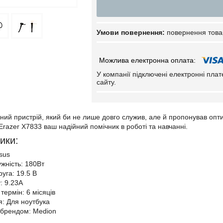
повернення това
У компанії підключені електронні пла
сайту.
ний пристрій, який би не лише довго служив, але й пропонував опт
Erazer X7833 ваш надійний помічник в роботі та навчанні.
ики:
sus
ужність: 180Вт
уга: 19.5 В
: 9.23А
термін: 6 місяців
: Для ноутбука
з брендом: Medion